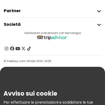
Partner
Iscriviti Al Freetour
Società
Accesso Del Fornitore
Destinazioni
Valutazioni e recensioni con tecnologia
Programma Di Affiliazione
Chi Siamo
Contattaci
Gruppi
© Freetour.com GmbH 2014-2026
Aiuto
Blog
Stampa
Sicurezza E Privacy
Avviso sui cookie
Termini E Condizioni
Informativa Sui Cookie
Per effettuare le prenotazioni e soddisfare le tue