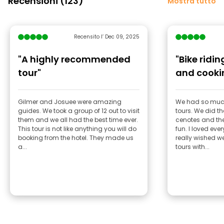
Recensioni (123)
Mostra tutto
Recensito l’ Dec 09, 2025
"A highly recommended
"Bike ridi
tour"
and cooki
Gilmer and Josuee were amazing
We had so much
guides. We took a group of 12 out to visit
tours. We did the
them and we all had the best time ever.
cenotes and th
This tour is not like anything you will do
fun. I loved ever
booking from the hotel. They made us
really wished 
a...
tours with...