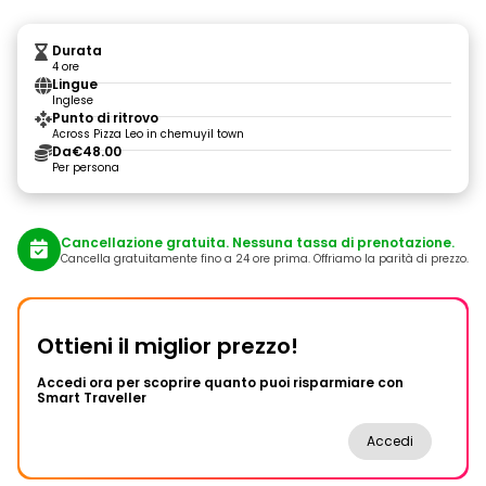
Durata
4 ore
Lingue
Inglese
Punto di ritrovo
Across Pizza Leo in chemuyil town
Da
€48.00
Per persona
Cancellazione gratuita. Nessuna tassa di prenotazione.
Cancella gratuitamente fino a 24 ore prima. Offriamo la parità di prezzo.
Ottieni il miglior prezzo!
Accedi ora per scoprire quanto puoi risparmiare con
Smart Traveller
Accedi