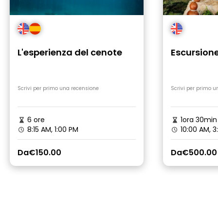
L'esperienza del cenote
Escursion
Scrivi per primo una recensione
Scrivi per primo u
6 ore
1ora 30min
8:15 AM, 1:00 PM
10:00 AM, 3
Da
€150.00
Da
€500.00