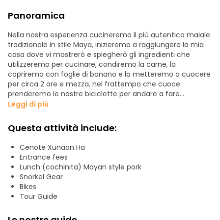
Panoramica
Nella nostra esperienza cucineremo il più autentico maiale
tradizionale in stile Maya, inizieremo a raggiungere la mia
casa dove vi mostrerò e spiegherò gli ingredienti che
utilizzeremo per cucinare, condiremo la carne, la
copriremo con foglie di banano e la metteremo a cuocere
per circa 2 ore e mezza, nel frattempo che cuoce
prenderemo le nostre biciclette per andare a fare
snorkeling in quattro diversi cenotes ognuno molto diverso
Leggi di più
dall'altro e parte della nostra comunità cittadina, ci sono
molti cenotes intorno a Tulum, ma visiteremo quelli che
Questa attività include:
non sono commerciali e quelli che solo pochi locali sanno
come raggiungere, dopo l'esplorazione dei cenotes
Cenote Xunaan Ha
torneremo a casa mia per mangiare il pasto in stile maya
Entrance fees
che abbiamo preparato la mattina, potete preparare i
Lunch (cochinita) Mayan style pork
vostri tacos e mangiarne quanti ne volete.
Snorkel Gear
Bikes
Come Maya locali, ameremo condividere parte della
Tour Guide
nostra cultura insegnandovi a cucinare il cibo Maya più
autentico della penisola dello Yucatan e mostrandovi
Le nostre guide