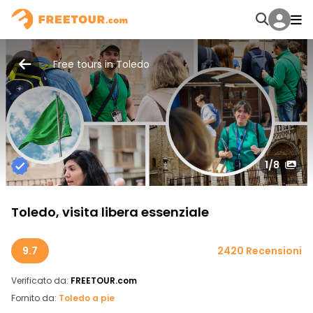
Free tours in Toledo
1
/8
Toledo, visita libera essenziale
9.7
2420 Recensioni
Verificato da:
FREETOUR.com
Fornito da:
Toledo a pie