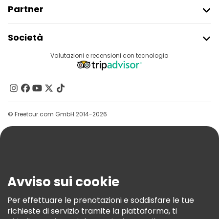
Partner
Iscriviti Al Freetour
Società
Accesso Del Fornitore
Destinazioni
Valutazioni e recensioni con tecnologia
Programma Di Affiliazione
Chi Siamo
Contattaci
Gruppi
© Freetour.com GmbH 2014-2026
Aiuto
Blog
Stampa
Sicurezza E Privacy
Avviso sui cookie
Termini E Condizioni
Informativa Sui Cookie
Per effettuare le prenotazioni e soddisfare le tue
richieste di servizio tramite la piattaforma, ti
Freetour Premi