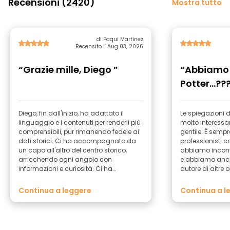
Recensioni (2420)
Mostra tutto
di Paqui Martínez
Recensito l’ Aug 03, 2026
“Grazie mille, Diego ”
“Abbiamo 
Potter...??
Diego, fin dall'inizio, ha adattato il
Le spiegazioni d
linguaggio e i contenuti per renderli più
molto interessan
comprensibili, pur rimanendo fedele ai
gentile. È sempr
dati storici. Ci ha accompagnato da
professionisti c
un capo all'altro del centro storico,
abbiamo incontra
arricchendo ogni angolo con
e abbiamo anch
informazioni e curiosità. Ci ha
autore di altre 
consigliato luoghi da visitare e
Aranjuez!!
ristoranti a Toledo davvero ottimi. Una
Continua a leggere
Continua a l
visita fantastica.