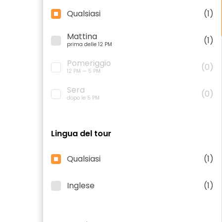
Qualsiasi
(1)
Mattina
(1)
prima delle 12 PM
Pomeriggio
(0)
12 PM — 5 PM
Sera
(0)
dopo le 5 PM
Lingua del tour
Qualsiasi
(1)
Inglese
(1)