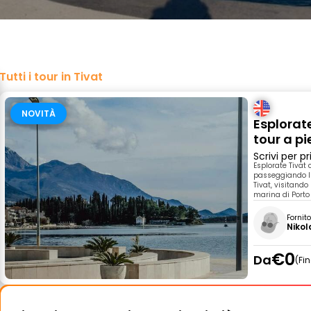
Tutti i tour in Tivat
NOVITÀ
Esplorate
tour a pi
Scrivi per 
Esplorate Tivat 
passeggiando lu
Tivat, visitando
marina di Porto
Fornit
Nikol
€0
Da
Fi