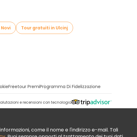
 Novi
Tour gratuiti in Ulcinj
okie
Freetour Premi
Programma Di Fidelizzazione
alutazioni e recensioni con tecnologia
nformazioni, come il nome e l'indirizzo e-mail. Tali
acy
. Puoi sempre opporti al trattamento dei tuoi dati