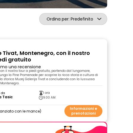
Ordina per: Predefinito
 Tivat, Montenegro, con il nostro
edi gratuito
primo una recensione
con il nostro tour a piedi gratuito, partendo dal lungomare,
ngo la Pine Promenade per scoprire la ricca storia e cultura di
 la storica Muzej Galerija Tivat e concludendo con la lussuosa
 Montenegro.
1 ora
o da
a Tasic
9:00 AM
Informazioni e
nanziato con le mance
prenotazioni