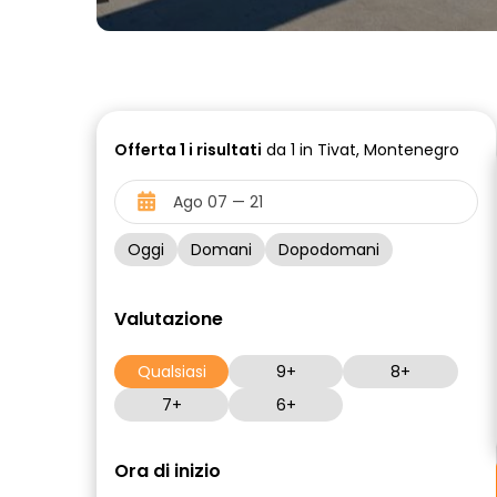
Offerta
1 i
risultati
da 1 in Tivat, Montenegro
Oggi
Domani
Dopodomani
Valutazione
Qualsiasi
9+
8+
7+
6+
Ora di inizio