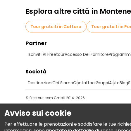
Esplora altre città in Monten
Tour gratuiti in Cattaro
Tour gratuiti in P
Partner
Iscriviti Al Freetour
Accesso Del Fornitore
Programma 
Società
Destinazioni
Chi Siamo
Contattaci
Gruppi
Aiuto
Blog
S
© Freetour.com GmbH 2014-2026
Avviso sui cookie
Per effettuare le prenotazioni e soddisfare le tue richies
informazioni sono riportate in dettaglio durante il pro