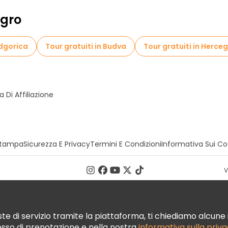
egro
odgorica
Tour gratuiti in Budva
Tour gratuiti in Herceg
Di Affiliazione
tampa
Sicurezza E Privacy
Termini E Condizioni
Informativa Sui Co
V
te di servizio tramite la piattaforma, ti chiediamo alcune i
cesso di prenotazione e nella nostra
informativa sulla priv