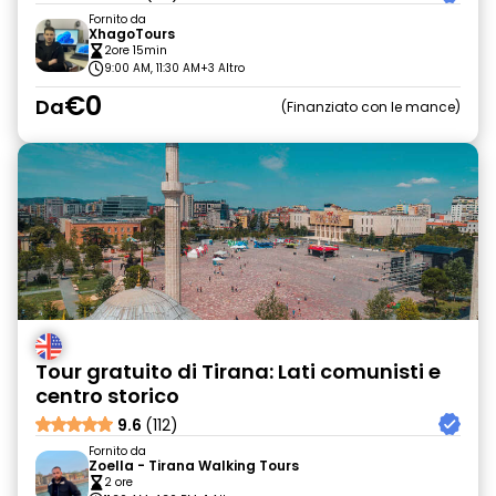
Fornito da
XhagoTours
2ore 15min
9:00 AM, 11:30 AM
+3 Altro
€0
Da
Finanziato con le mance
Tour gratuito di Tirana: Lati comunisti e
centro storico
9.6
(112)
Fornito da
Zoella - Tirana Walking Tours
2 ore