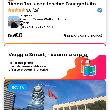
Tirana Tra luce e tenebre Tour gratuito
9.5
(28)
Fornito da
Zoella - Tirana Walking Tours
2 ore
11:30 AM, 4:30 PM
+1 Altro
€0
Da
Finanziato con le mance
Viaggia Smart, risparmia di più
Fai la tua prima
prenotazione e sblocca
offerte e sconti incredibili.
NOVITÀ