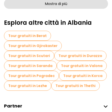
Tour a piedi senza arte a Tirana
Mostra di più
Tour a piedi gratuiti per famiglie a Tirana
Esplora altre città in Albania
Attività sportive a Tirana
Visite gratuite alla guerra in Tirana
Tour gratuiti in Berat
Musei in Tirana
Tour gratuiti in Gjirokaster
Visita gratuita del centro storico Tirana
Tour gratuiti in Scutari
Tour gratuiti in Durazzo
Visite al mercato in Tirana
Tour gratuiti in Saranda
Tour gratuiti in Valona
Tour di degustazione locali in Tirana
Tour gratuiti in Pogradec
Tour gratuiti in Korca
Tour di Natale in Tirana
Tour gratuiti in Lezhe
Tour gratuiti in Thethi
Gite giornaliere gratuite a Tirana
Tour in bicicletta a Tirana
Partner