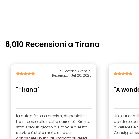
6,010 Recensioni a Tirana
di Beatrice Avanzini
Recensito l’ Jul 20, 2026
"Tirana"
"A wonde
la guida è stata precisa, disponibile e
Un tour eccel
ha risposto alle nostre curiosità. Siamo
condotto co
stati solo un giorno a Tirana e questo
divertente e
servizio è stato molto utile per
Consigliatis
conoscere i punti più importanti della...