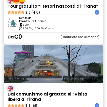
Tour gratuito “I tesori nascosti di Tirana”
9.6
(416)
Fornito da
FreeToursAlbania
2 ore
9:00 AM, 10:00 AM
+3 Altro
€0
Da
Finanziato con le mance
Dal comunismo ai grattacieli: Visita
libera di Tirana
9.9
(58)