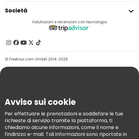
Tour gastronomici a Tirana
Iscriviti Al Freetour
Società
Tour gratuiti nelle vicinanze Skanderbeg Square
Accesso Del Fornitore
Destinazioni
Valutazioni e recensioni con tecnologia
Programma Di Affiliazione
Tour gratuiti nelle vicinanze Pyramid of Tirana
Chi Siamo
Tour gratuiti nelle vicinanze Et'hem Bej Mosque
Contattaci
Gruppi
© Freetour.com GmbH 2014-2026
Aiuto
Blog
Stampa
Sicurezza E Privacy
Avviso sui cookie
Termini E Condizioni
Informativa Sui Cookie
Per effettuare le prenotazioni e soddisfare le tue
richieste di servizio tramite la piattaforma, ti
Freetour Premi
chiediamo alcune informazioni, come il nome e
Programma Di Fidelizzazione
l'indirizzo e-mail. Tali informazioni sono riportate in