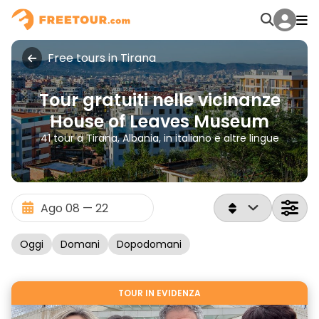
Free tours in Tirana
Tour gratuiti nelle vicinanze
House of Leaves Museum
41 tour a Tirana, Albania, in italiano e altre lingue
Oggi
Domani
Dopodomani
TOUR IN EVIDENZA