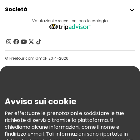
Iscriviti Al Freetour
Società
Accesso Del Fornitore
Destinazioni
Valutazioni e recensioni con tecnologia
Programma Di Affiliazione
Chi Siamo
Contattaci
Gruppi
© Freetour.com GmbH 2014-2026
Aiuto
Blog
Stampa
Sicurezza E Privacy
Avviso sui cookie
Termini E Condizioni
Informativa Sui Cookie
Per effettuare le prenotazioni e soddisfare le tue
richieste di servizio tramite la piattaforma, ti
Freetour Premi
chiediamo alcune informazioni, come il nome e
Programma Di Fidelizzazione
l'indirizzo e-mail. Tali informazioni sono riportate in