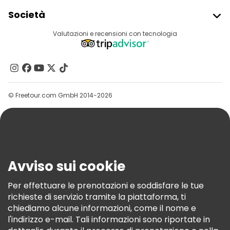
Iscriviti Al Freetour
Società
Accesso Del Fornitore
Destinazioni
Valutazioni e recensioni con tecnologia
Programma Di Affiliazione
Chi Siamo
Contattaci
Gruppi
© Freetour.com GmbH 2014-2026
Aiuto
Blog
Stampa
Sicurezza E Privacy
Avviso sui cookie
Termini E Condizioni
Informativa Sui Cookie
Per effettuare le prenotazioni e soddisfare le tue
richieste di servizio tramite la piattaforma, ti
Freetour Premi
chiediamo alcune informazioni, come il nome e
Programma Di Fidelizzazione
l'indirizzo e-mail. Tali informazioni sono riportate in