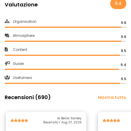
9.4
Valutazione
Organisation
9.6
Atmosphere
9.6
Content
9.5
Guide
9.4
Usefulness
9.5
Recensioni (690)
Mostra tutto
di Becks Sankey
Recensito l’ Aug 07, 2026