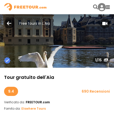
Free tours in L'Aia
1
/15
Tour gratuito dell'Aia
9.4
690 Recensioni
Verificato da:
FREETOUR.com
Fornito da:
Elswhere Tours