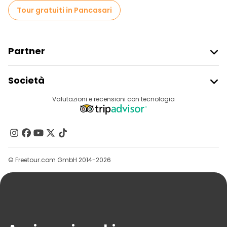
Tour gratuiti in Pancasari
Partner
Iscriviti Al Freetour
Società
Accesso Del Fornitore
Destinazioni
Valutazioni e recensioni con tecnologia
Programma Di Affiliazione
Chi Siamo
Contattaci
Gruppi
© Freetour.com GmbH 2014-2026
Aiuto
Blog
Stampa
Sicurezza E Privacy