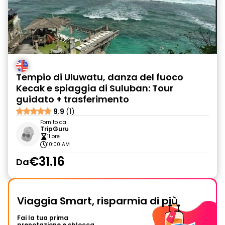
Tempio di Uluwatu, danza del fuoco
Kecak e spiaggia di Suluban: Tour
guidato + trasferimento
9.9
(1)
Fornito da
TripGuru
11 ore
10:00 AM
€31.16
Da
Viaggia Smart, risparmia di più
Fai la tua prima
prenotazione e sblocca