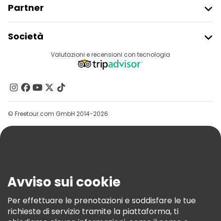
Partner
Iscriviti Al Freetour
Società
Accesso Del Fornitore
Destinazioni
Valutazioni e recensioni con tecnologia
Programma Di Affiliazione
Chi Siamo
Contattaci
Gruppi
© Freetour.com GmbH 2014-2026
Aiuto
Blog
Stampa
Sicurezza E Privacy
Avviso sui cookie
Termini E Condizioni
Informativa Sui Cookie
Per effettuare le prenotazioni e soddisfare le tue
richieste di servizio tramite la piattaforma, ti
Freetour Premi