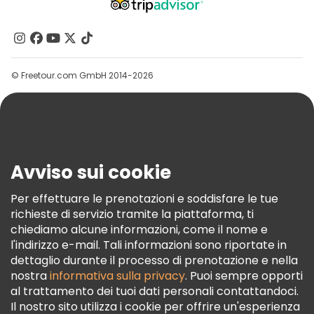
Chi Siamo
Contattaci
Gruppi
© Freetour.com GmbH 2014-2026
Aiuto
Blog
Stampa
Sicurezza E Privacy
Avviso sui cookie
Termini E Condizioni
Informativa Sui Cookie
Per effettuare le prenotazioni e soddisfare le tue
richieste di servizio tramite la piattaforma, ti
Freetour Premi
chiediamo alcune informazioni, come il nome e
Programma Di Fidelizzazione
l'indirizzo e-mail. Tali informazioni sono riportate in
dettaglio durante il processo di prenotazione e nella
nostra
informativa sulla privacy
. Puoi sempre opporti
al trattamento dei tuoi dati personali contattandoci.
Il nostro sito utilizza i cookie per offrire un'esperienza