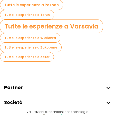
Tutte le esperienze a Poznan
Tutte le esperienze a Torun
Tutte le esperienze a Varsavia
Tutte le esperienze a Wieliczka
Tutte le esperienze a Zakopane
Tutte le esperienze a Zator
Partner
Iscriviti Al Freetour
Società
Accesso Del Fornitore
Destinazioni
Valutazioni e recensioni con tecnologia
Programma Di Affiliazione