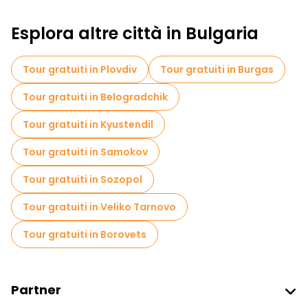
Attività sportive a Sofia
Esplora altre città in Bulgaria
Visite autoguidate in Sofia
Giochi di fuga in Sofia
Musei in Sofia
Tour gratuiti in Plovdiv
Tour gratuiti in Burgas
Visita gratuita del centro storico Sofia
Tour gratuiti in Belogradchik
Tour per piccoli gruppi in Sofia
Tour gratuiti in Kyustendil
Visite al mercato in Sofia
Tour gratuiti in Samokov
Tour di degustazione locali in Sofia
Tour gratuiti in Sozopol
Gite giornaliere gratuite a Sofia
Tour gratuiti in Veliko Tarnovo
Tour in bicicletta a Sofia
Tour gratuiti in Borovets
Tour gastronomici a Sofia
Tour gratuiti nelle vicinanze St. Alexander Nevsky Cathedral
Partner