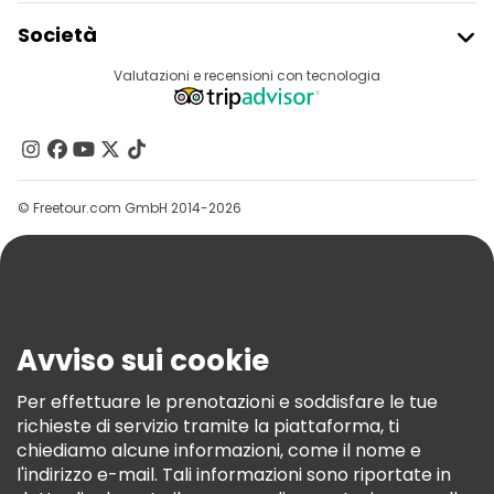
Tour gratuiti nelle vicinanze Ivan Vazov National Theater
Iscriviti Al Freetour
Società
Tour gratuiti nelle vicinanze Boyana Church
Accesso Del Fornitore
Destinazioni
Valutazioni e recensioni con tecnologia
Programma Di Affiliazione
Chi Siamo
Contattaci
Gruppi
© Freetour.com GmbH 2014-2026
Aiuto
Blog
Stampa
Sicurezza E Privacy
Avviso sui cookie
Termini E Condizioni
Informativa Sui Cookie
Per effettuare le prenotazioni e soddisfare le tue
richieste di servizio tramite la piattaforma, ti
Freetour Premi
chiediamo alcune informazioni, come il nome e
Programma Di Fidelizzazione
l'indirizzo e-mail. Tali informazioni sono riportate in