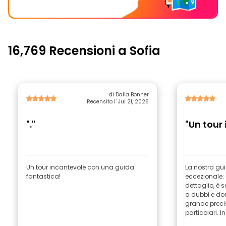
16,769 Recensioni a Sofia
di Dalia Bonner
Recensito l’ Jul 21, 2026
"."
"Un tour 
Un tour incantevole con una guida
La nostra gu
fantastica!
eccezionale:
dettaglio, è 
a dubbi e do
grande precis
particolari. Ino