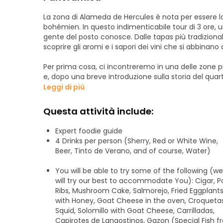
La zona di Alameda de Hercules è nota per essere la p
bohémien. In questo indimenticabile tour di 3 ore, un
gente del posto conosce. Dalle tapas più tradizionali alle tapa
scoprire gli aromi e i sapori dei vini che si abbinan
Per prima cosa, ci incontreremo in una delle zone pi
e, dopo una breve introduzione sulla storia del quart
aggireremo per le strade e vedremo una serie di diver
Leggi di più
In ognuno dei bar di tapas si potrà bere qualcosa e s
Questa attività include:
siete in gruppo con poche persone, potrete provare u
punto d'incontro.
Expert foodie guide
4 Drinks per person (Sherry, Red or White Wine,
Nota: questo tour offre un po' di tutto, quindi tutti
Beer, Tinto de Verano, and of course, Water)
assaggio dell'Andalusia! Inoltre, possiamo soddisfar
può includere opzioni vegetariane, non a base di car
You will be able to try some of the following (we
will try our best to accommodate You): Cigar, P
Ribs, Mushroom Cake, Salmorejo, Fried Eggplant
with Honey, Goat Cheese in the oven, Croquetas
Squid, Solomillo with Goat Cheese, Carrilladas,
Capirotes de Langostinos, Gazon (Special Fish 