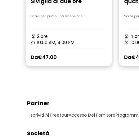
Siviglia di due ore
quatt
Sivig
Scrivi per primo una recensione
Scrivi pe
2 ore
4 o
10:00 AM, 4:00 PM
10:0
Da
€47.00
Da
€4
Partner
Iscriviti Al Freetour
Accesso Del Fornitore
Programma 
Società