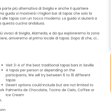
arte più alternativa di Siviglia e anche il quartiere
a guida vi mostrerà i migliori bar di tapas che solo la
s con un tocco moderno. La guida vi aiuterà a
o a questa cucina andalusa.
ù vivaci di Siviglia, Alameda, e da qui esploreremo la zona
iere, arriveremo al primo locale di tapas. Dopo di che, ci
si locali di tapas.
cegliere un piatto da condividere, il che significa che se
na dozzina di piatti diversi! Al termine, torneremo al
Visit 3-4 of the best traditional tapas bars in Seville
4 tapas per person or depending on the
, dalle coppie alle famiglie, possono godere di questo
participants, We will try between 6 to 16 different
e qualsiasi esigenza dietetica, poiché la cucina spagnola
tapas
ne di maiale e altre!
Desert options could Include but are not limited to
ork
Palmerita de Chocolate, Tocino de Cielo, Coffee or
s
Ice Cream
,
from