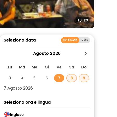
1
/6
Seleziona data
SETTIMANA
MESE
Agosto 2026
Lu
Ma
Me
Gi
Ve
Sa
Do
3
4
5
6
7
8
9
7 Agosto 2026
Seleziona ora e lingua
Inglese