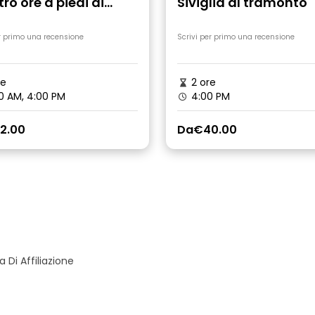
ro ore a piedi di
Siviglia al tramonto
lia
r primo una recensione
Scrivi per primo una recensione
re
2 ore
0 AM, 4:00 PM
4:00 PM
2.00
Da
€40.00
Di Affiliazione