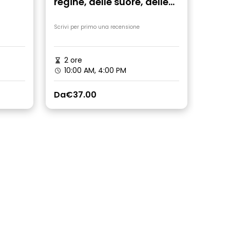
regine, delle suore, delle
prostitute e delle streghe
Scrivi per primo una recensione
Scrivi 
2 ore
2 o
10:00 AM, 4:00 PM
10:
Da
€37.00
Da
€