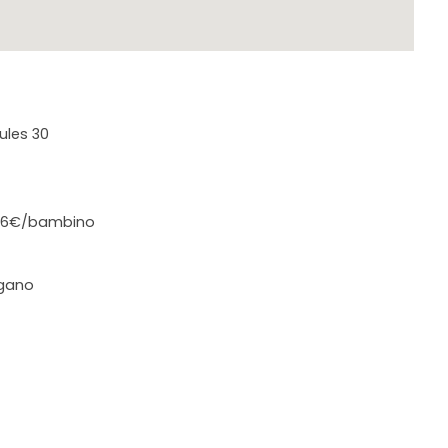
ules 30
: 66€/bambino
egano