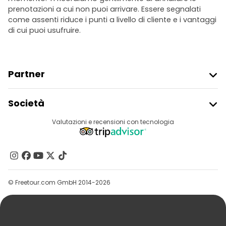
prenotazioni a cui non puoi arrivare. Essere segnalati
come assenti riduce i punti a livello di cliente e i vantaggi
di cui puoi usufruire.
Partner
Iscriviti Al Freetour
Società
Accesso Del Fornitore
Destinazioni
Valutazioni e recensioni con tecnologia
Programma Di Affiliazione
Chi Siamo
Contattaci
Gruppi
© Freetour.com GmbH 2014-2026
Aiuto
Blog
Stampa