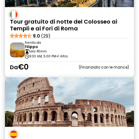
Tour gratuito di notte del Colosseo ai
Templi e ai Fori di Roma
9.0
(29)
Fornito da
filippo
1ora 45min
9:30 AM, 5:00 PM
+1 Altro
€0
Da
Finanziato con le mance