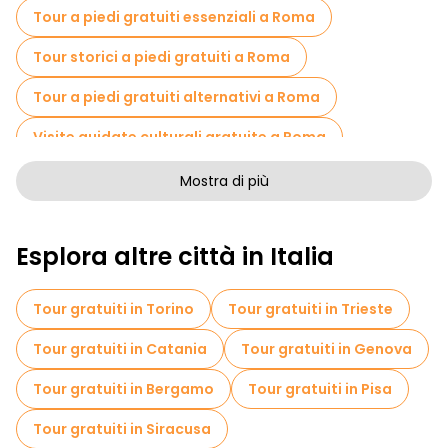
Tour a piedi gratuiti essenziali a Roma
Tour storici a piedi gratuiti a Roma
Tour a piedi gratuiti alternativi a Roma
Visite guidate culturali gratuite a Roma
Tour a piedi senza arte a Roma
Mostra di più
Tour a piedi gratuiti per famiglie a Roma
Esplora altre città in Italia
Attività sportive a Roma
Visite autoguidate in Roma
Tour gratuiti in Torino
Tour gratuiti in Trieste
Visite gratuite alla guerra in Roma
Tour gratuiti in Catania
Tour gratuiti in Genova
Visite gratuite ai quartieri ebraici di Roma
Tour gratuiti in Bergamo
Tour gratuiti in Pisa
Crociere in Roma
Tour gratuiti in Siracusa