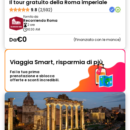
Il tour gratuito della Roma imperiale
9.8
(2,592)
Fornito da
Recorriendo Roma
2 ore
10:30 AM
€0
Da
Finanziato con le mance
Viaggia Smart, risparmia di più
Fai la tua prima
prenotazione e sblocca
offerte e sconti incredibili.