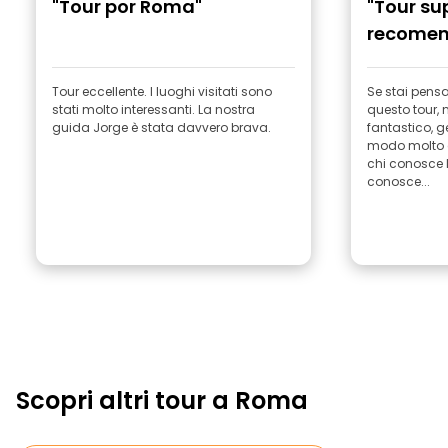
"Tour por Roma"
"Tour su
recomen
Tour eccellente. I luoghi visitati sono
Se stai pens
stati molto interessanti. La nostra
questo tour, 
guida Jorge è stata davvero brava.
fantastico, g
modo molto c
chi conosce l
conosce...
Scopri altri tour a Roma