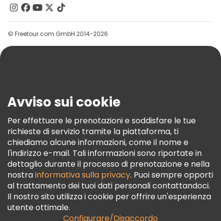
Tour gratuiti nelle vicinanze Vatican Museums
Contattaci
Tour gratuiti nelle vicinanze Pantheon
Gruppi
© Freetour.com GmbH 2014-2026
Aiuto
Blog
Stampa
Sicurezza E Privacy
Avviso sui cookie
Termini E Condizioni
Informativa Sui Cookie
Per effettuare le prenotazioni e soddisfare le tue
richieste di servizio tramite la piattaforma, ti
Freetour Premi
chiediamo alcune informazioni, come il nome e
Programma Di Fidelizzazione
l'indirizzo e-mail. Tali informazioni sono riportate in
dettaglio durante il processo di prenotazione e nella
nostra
informativa sulla privacy
. Puoi sempre opporti
al trattamento dei tuoi dati personali contattandoci.
Il nostro sito utilizza i cookie per offrire un'esperienza
utente ottimale.
Configurare/Disaccordo