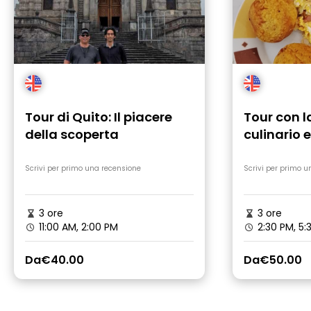
Tour di Quito: Il piacere
Tour con l
della scoperta
culinario
Scrivi per primo una recensione
Scrivi per primo u
3 ore
3 ore
11:00 AM, 2:00 PM
2:30 PM, 5:
Da
€40.00
Da
€50.00