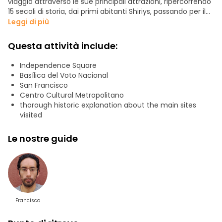
viaggio attraverso le sue principali attrazioni, ripercorrendo
15 secoli di storia, dai primi abitanti Shiriys, passando per il
dominio inca e quello coloniale spagnolo, fino ai tempi
Leggi di più
moderni e all’attuale situazione politica. Quito è la capitale
più alta del mondo.
Questa attività include:
Independence Square
Basílica del Voto Nacional
San Francisco
Centro Cultural Metropolitano
thorough historic explanation about the main sites
visited
Le nostre guide
Francisco