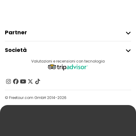
Partner
Iscriviti Al Freetour
Società
Accesso Del Fornitore
Destinazioni
Valutazioni e recensioni con tecnologia
Programma Di Affiliazione
Chi Siamo
Contattaci
Gruppi
© Freetour.com GmbH 2014-2026
Aiuto
Blog
Stampa
Sicurezza E Privacy