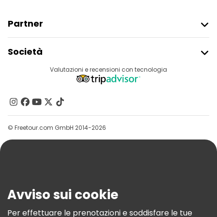
Partner
Iscriviti Al Freetour
Società
Accesso Del Fornitore
Destinazioni
Valutazioni e recensioni con tecnologia
Programma Di Affiliazione
Chi Siamo
Contattaci
Gruppi
© Freetour.com GmbH 2014-2026
Aiuto
Blog
Stampa
Sicurezza E Privacy
Avviso sui cookie
Termini E Condizioni
Informativa Sui Cookie
Per effettuare le prenotazioni e soddisfare le tue