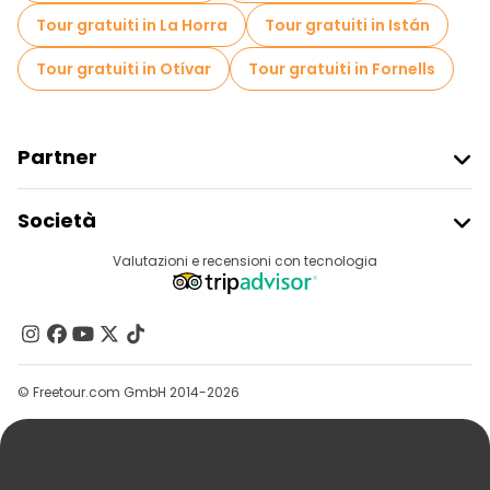
Tour gratuiti in La Horra
Tour gratuiti in Istán
Tour gratuiti in Otívar
Tour gratuiti in Fornells
Partner
Iscriviti Al Freetour
Società
Accesso Del Fornitore
Destinazioni
Valutazioni e recensioni con tecnologia
Programma Di Affiliazione
Chi Siamo
Contattaci
Gruppi
© Freetour.com GmbH 2014-2026
Aiuto
Blog
Stampa