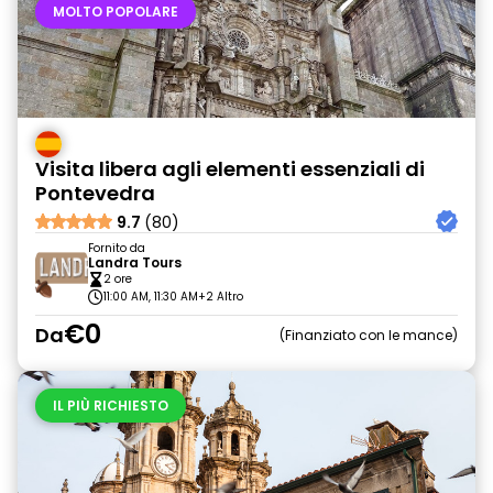
MOLTO POPOLARE
Visita libera agli elementi essenziali di
Pontevedra
9.7
(80)
Fornito da
Landra Tours
2 ore
11:00 AM, 11:30 AM
+2 Altro
€0
Da
Finanziato con le mance
IL PIÙ RICHIESTO