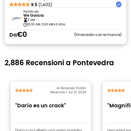
9.5
(1,402)
Fornito da
We Galicia
2 ore
10:30 AM, 11:30 AM
+3 Altro
€0
Da
Finanziato con le mance
2,886 Recensioni a Pontevedra
di Fernando Tristán
Recensito l’ Jul 21, 2026
"Darío es un crack"
"Magnífi
Darío ci ha offerto una visita guidata
Una visita m