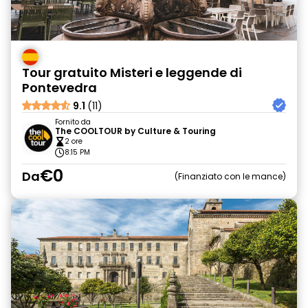
Tour gratuito Misteri e leggende di
Pontevedra
9.1
(11)
Fornito da
The COOLTOUR by Culture & Touring
2 ore
8:15 PM
€0
Da
Finanziato con le mance