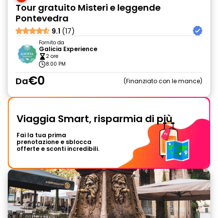
Tour gratuito Misteri e leggende
Pontevedra
9.1
(17)
Fornito da
Galicia Experience
2 ore
8:00 PM
€0
Da
Finanziato con le mance
Viaggia Smart, risparmia di più
Fai la tua prima
prenotazione e sblocca
offerte e sconti incredibili.