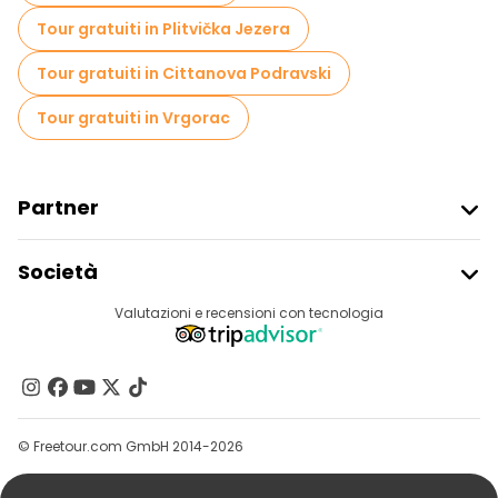
Tour gratuiti in Plitvička Jezera
Tour gratuiti in Cittanova Podravski
Tour gratuiti in Vrgorac
Partner
Iscriviti Al Freetour
Società
Accesso Del Fornitore
Destinazioni
Valutazioni e recensioni con tecnologia
Programma Di Affiliazione
Chi Siamo
Contattaci
Gruppi
© Freetour.com GmbH 2014-2026
Aiuto
Blog