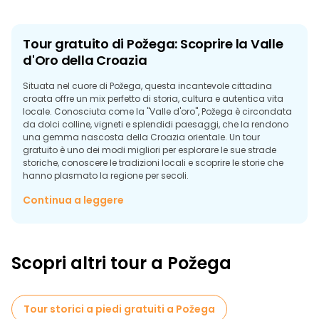
Tour gratuito di Požega: Scoprire la Valle
d'Oro della Croazia
Situata nel cuore di Požega, questa incantevole cittadina
croata offre un mix perfetto di storia, cultura e autentica vita
locale. Conosciuta come la "Valle d'oro", Požega è circondata
da dolci colline, vigneti e splendidi paesaggi, che la rendono
una gemma nascosta della Croazia orientale. Un tour
gratuito è uno dei modi migliori per esplorare le sue strade
storiche, conoscere le tradizioni locali e scoprire le storie che
hanno plasmato la regione per secoli.
Passeggiando per il centro storico, potrete ammirare l'elegante
Continua a leggere
architettura barocca, le piazze vivaci e importanti monumenti
come la Piazza della Santissima Trinità e l'imponente
Cattedrale di Santa Teresa d'Ávila. La ricca storia della città
risale all'epoca romana, mentre le influenze ottomane e
Scopri altri tour a Požega
austro-ungariche sono ancora visibili in tutta la città. Un tour
gratuito di Požega introduce i visitatori all'atmosfera rilassante
della Slavonia, una regione rinomata per la sua calda
ospitalità, la cucina tradizionale e gli eccellenti vini.
Tour storici a piedi gratuiti a Požega