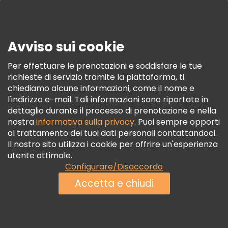
Stampa
Sicurezza E Privacy
Avviso sui cookie
Termini E Condizioni
Informativa Sui Cookie
Per effettuare le prenotazioni e soddisfare le tue
richieste di servizio tramite la piattaforma, ti
Freetour Premi
chiediamo alcune informazioni, come il nome e
Programma Di Fidelizzazione
l'indirizzo e-mail. Tali informazioni sono riportate in
dettaglio durante il processo di prenotazione e nella
nostra
informativa sulla privacy
. Puoi sempre opporti
al trattamento dei tuoi dati personali contattandoci.
Il nostro sito utilizza i cookie per offrire un'esperienza
utente ottimale.
Configurare/Disaccordo
Accetta e chiudi