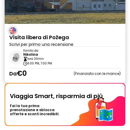
Visita libera di Požega
Scrivi per primo una recensione
Fornito da
Nikolina
1ora 30min
6:00 PM, 7:00 PM
€0
Da
Finanziato con le mance
Viaggia Smart, risparmia di più
Fai la tua prima
prenotazione e sblocca
offerte e sconti incredibili.