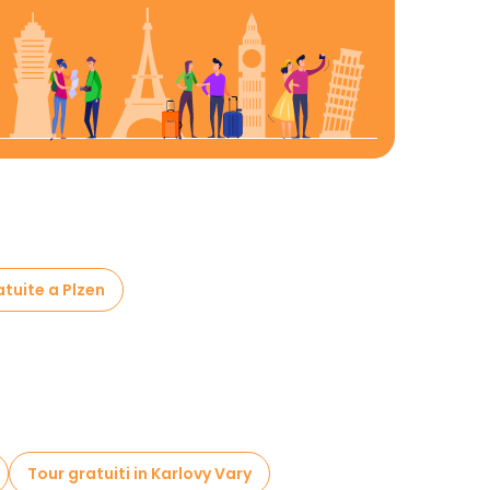
atuite a Plzen
Tour gratuiti in Karlovy Vary