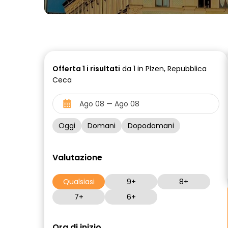
Offerta
1 i
risultati
da 1 in Plzen, Repubblica
Ceca
Oggi
Domani
Dopodomani
Valutazione
Qualsiasi
9+
8+
7+
6+
Ora di inizio