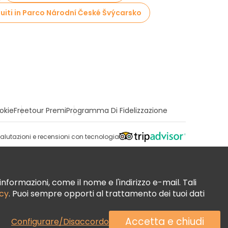
uiti in Parco Národní České Švýcarsko
okie
Freetour Premi
Programma Di Fidelizzazione
alutazioni e recensioni con tecnologia
nformazioni, come il nome e l'indirizzo e-mail. Tali
acy
. Puoi sempre opporti al trattamento dei tuoi dati
Accetta e chiudi
Configurare/Disaccordo