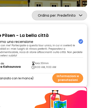
Ordina per: Predefinito
 Pilsen - La bella città
primo una recensione
à con me! Partecipate a questo tour unico, in cui vi svelerò le
ibili e i miei luoghi di ritrovo preferiti. Preparatevi a
dimenticabile, ricca di storie affascinanti sulla città. Non perdete
ivetevi subito!
1ora 30min
o da
za Kahounova
9:00 AM, 11:00 AM
Informazioni e
nanziato con le mance
prenotazioni
.