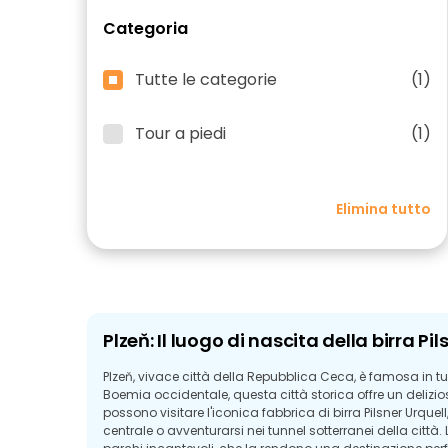
Categoria
Tutte le categorie
(1)
Tour a piedi
(1)
Elimina tutto
Plzeň: Il luogo di nascita della birra Pil
Plzeň, vivace città della Repubblica Ceca, è famosa in tutt
Boemia occidentale, questa città storica offre un delizioso 
possono visitare l'iconica fabbrica di birra Pilsner Urqu
centrale o avventurarsi nei tunnel sotterranei della città