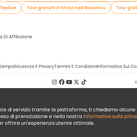
 Teplice
Tour gratuiti in Straz nad Nezarkou
Tour grat
Di Affiliazione
tampa
Sicurezza E Privacy
Termini E Condizioni
Informativa Sui Co
V
te di servizio tramite la piattaforma, ti chiediamo alcune i
cesso di prenotazione e nella nostra
informativa sulla priv
per offrire un'esperienza utente ottimale.