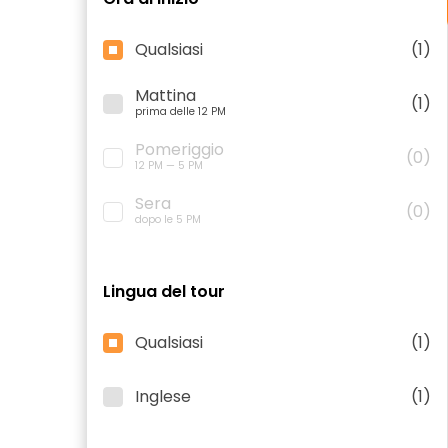
Qualsiasi
(1)
Mattina
(1)
prima delle 12 PM
Pomeriggio
(0)
12 PM — 5 PM
Sera
(0)
dopo le 5 PM
Lingua del tour
Qualsiasi
(1)
Inglese
(1)