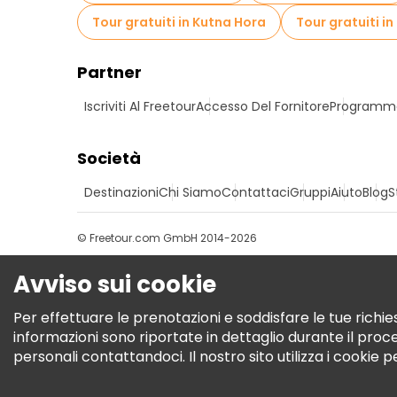
Tour gratuiti in Kutna Hora
Tour gratuiti in
Partner
Iscriviti Al Freetour
Accesso Del Fornitore
Programma 
Società
Destinazioni
Chi Siamo
Contattaci
Gruppi
Aiuto
Blog
S
© Freetour.com GmbH 2014-2026
Avviso sui cookie
Per effettuare le prenotazioni e soddisfare le tue richies
informazioni sono riportate in dettaglio durante il pro
personali contattandoci. Il nostro sito utilizza i cookie 