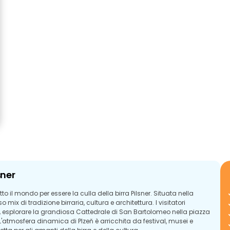
sner
o il mondo per essere la culla della birra Pilsner. Situata nella
mix di tradizione birraria, cultura e architettura. I visitatori
ell, esplorare la grandiosa Cattedrale di San Bartolomeo nella piazza
. L'atmosfera dinamica di Plzeň è arricchita da festival, musei e