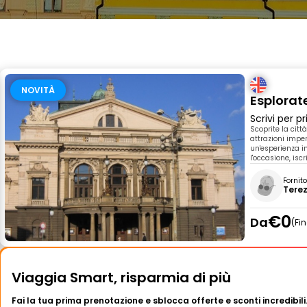
NOVITÀ
Esplorate
Scrivi per 
Scoprite la citt
attrazioni imperd
un'esperienza in
l'occasione, iscr
Fornit
Tere
€0
Da
Fi
Viaggia Smart, risparmia di più
Fai la tua prima prenotazione e sblocca offerte e sconti incredibili