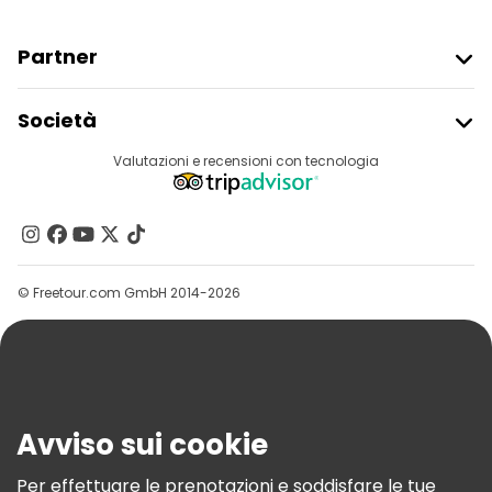
Partner
Iscriviti Al Freetour
Società
Accesso Del Fornitore
Destinazioni
Valutazioni e recensioni con tecnologia
Programma Di Affiliazione
Chi Siamo
Contattaci
Gruppi
© Freetour.com GmbH 2014-2026
Aiuto
Blog
Stampa
Sicurezza E Privacy
Avviso sui cookie
Termini E Condizioni
Informativa Sui Cookie
Per effettuare le prenotazioni e soddisfare le tue