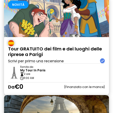
NOVITÀ
Tour GRATUITO dei film e dei luoghi delle
riprese a Parigi
Scrivi per primo una recensione
Fornito da
My Tour In Paris
2 ore
11:00 AM
€0
Da
Finanziato con le mance