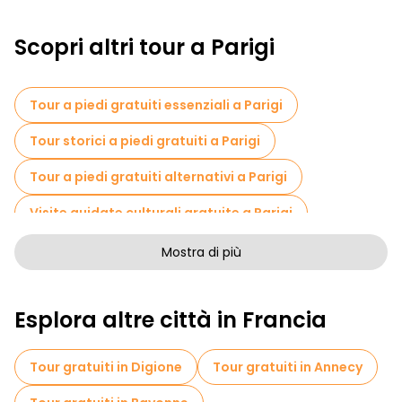
Scopri altri tour a Parigi
Tour a piedi gratuiti essenziali a Parigi
Tour storici a piedi gratuiti a Parigi
Tour a piedi gratuiti alternativi a Parigi
Visite guidate culturali gratuite a Parigi
Tour a piedi senza arte a Parigi
Mostra di più
Tour a piedi gratuiti per famiglie a Parigi
Esplora altre città in Francia
Pub Crawl tour a Parigi
Attività sportive a Parigi
Tour gratuiti in Digione
Tour gratuiti in Annecy
Visite autoguidate in Parigi