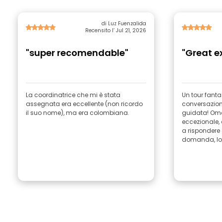
di Luz Fuenzalida
Recensito l’ Jul 21, 2026
"super recomendable"
"Great e
La coordinatrice che mi è stata
Un tour fant
assegnata era eccellente (non ricordo
conversazion
il suo nome), ma era colombiana.
guidata! Om
eccezionale,
a rispondere 
domanda, lo 