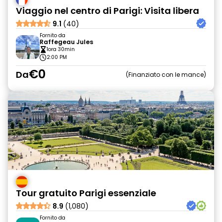
Viaggio nel centro di Parigi: Visita libera
9.1
(40)
Fornito da
Raffegeau Jules
1ora 30min
2:00 PM
€0
Da
Finanziato con le mance
Tour gratuito Parigi essenziale
8.9
(1,080)
Fornito da