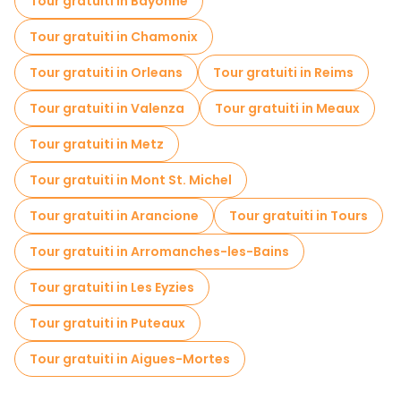
Tour gratuiti in Bayonne
Giochi di fuga in Parigi
Tour gratuiti in Chamonix
Visite gratuite alla guerra in Parigi
Tour gratuiti in Orleans
Tour gratuiti in Reims
Tour fotografici in Parigi
Crociere in Parigi
Tour gratuiti in Valenza
Tour gratuiti in Meaux
Visite gratuite alle leggende e al mistero in Parigi
Tour gratuiti in Metz
Musei in Parigi
Tour gratuiti in Mont St. Michel
Visita gratuita del centro storico Parigi
Tour gratuiti in Arancione
Tour gratuiti in Tours
Visite al mercato in Parigi
Tour gratuiti in Arromanches-les-Bains
Tour di degustazione locali in Parigi
Tour gratuiti in Les Eyzies
Gite giornaliere gratuite a Parigi
Tour gratuiti in Puteaux
Passeggiate notturne gratuite a Parigi
Tour gratuiti in Aigues-Mortes
Tour in bicicletta a Parigi