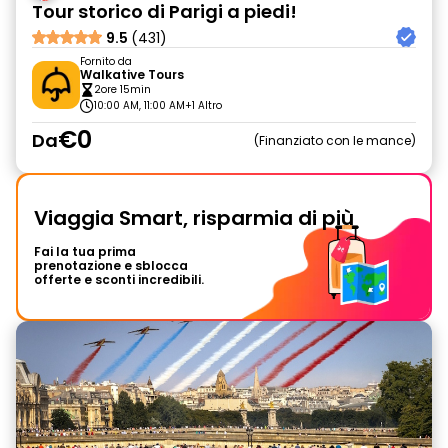
Tour storico di Parigi a piedi!
9.5
(431)
Fornito da
Walkative Tours
2ore 15min
10:00 AM, 11:00 AM
+1 Altro
€0
Da
Finanziato con le mance
Viaggia Smart, risparmia di più
Fai la tua prima
prenotazione e sblocca
offerte e sconti incredibili.