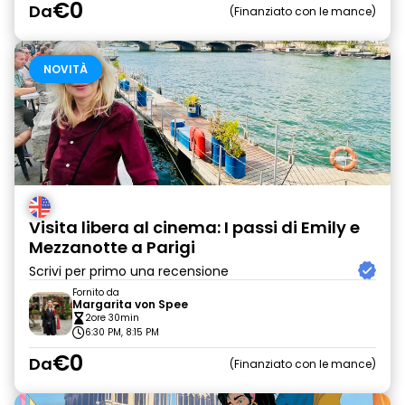
€0
Da
Finanziato con le mance
NOVITÀ
Visita libera al cinema: I passi di Emily e
Mezzanotte a Parigi
Scrivi per primo una recensione
Fornito da
Margarita von Spee
2ore 30min
6:30 PM, 8:15 PM
€0
Da
Finanziato con le mance