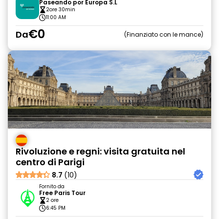
Paseando por Europa S.L
2ore 30min
11:00 AM
€0
Da
Finanziato con le mance
Rivoluzione e regni: visita gratuita nel
centro di Parigi
8.7
(10)
Fornito da
Free Paris Tour
2 ore
6:45 PM