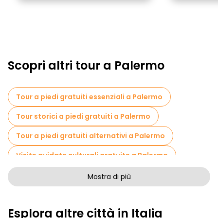
Scopri altri tour a Palermo
Tour a piedi gratuiti essenziali a Palermo
Tour storici a piedi gratuiti a Palermo
Tour a piedi gratuiti alternativi a Palermo
Visite guidate culturali gratuite a Palermo
Tour a piedi senza arte a Palermo
Mostra di più
Tour a piedi gratuiti per famiglie a Palermo
Esplora altre città in Italia
Pub Crawl tour a Palermo