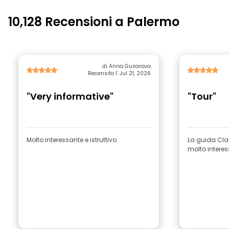
10,128 Recensioni a Palermo
di Anna Gusarova
Recensito l’ Jul 21, 2026
"Very informative"
"Tour"
Molto interessante e istruttivo.
La guida Cla
molto intere