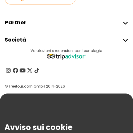
Tour gratuiti nelle vicinanze Quattro Canti
Partner
Iscriviti Al Freetour
Società
Accesso Del Fornitore
Destinazioni
Valutazioni e recensioni con tecnologia
Programma Di Affiliazione
Chi Siamo
Contattaci
Gruppi
© Freetour.com GmbH 2014-2026
Aiuto
Blog
Stampa
Sicurezza E Privacy
Avviso sui cookie
Termini E Condizioni