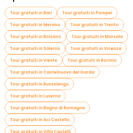
Visite autoguidate in Palermo
Tour gratuiti in Bari
Tour gratuiti in Pompei
Crociere in Palermo
Musei in Palermo
Tour gratuiti in Merano
Tour gratuiti in Trento
Visita gratuita del centro storico Palermo
Tour gratuiti in Bolzano
Tour gratuiti in Marsala
Tour per piccoli gruppi in Palermo
Tour gratuiti in Salerno
Tour gratuiti in Vicenza
Visite al mercato in Palermo
Tour gratuiti in Vieste
Tour gratuiti in Bormio
Tour di degustazione locali in Palermo
Tour gratuiti in Castelnuovo del Garda
Gite giornaliere gratuite a Palermo
Tour gratuiti in Bussolengo
Tour in bicicletta a Palermo
Tour gratuiti in Luserna
Tour gastronomici a Palermo
Tour gratuiti in Bagno di Romagna
Tour gratuiti nelle vicinanze Massimo Theater
Tour gratuiti in Aci Castello
Tour gratuiti nelle vicinanze Cattedrale di Palermo
Tour gratuiti in Villa Castelli