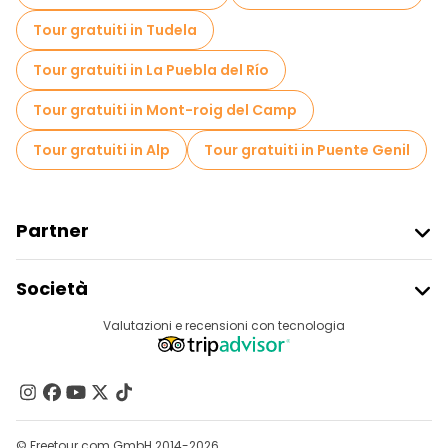
Tour gratuiti in Tudela
Tour gratuiti in La Puebla del Río
Tour gratuiti in Mont-roig del Camp
Tour gratuiti in Alp
Tour gratuiti in Puente Genil
Partner
Iscriviti Al Freetour
Società
Accesso Del Fornitore
Destinazioni
Valutazioni e recensioni con tecnologia
Programma Di Affiliazione
Chi Siamo
Contattaci
Gruppi
© Freetour.com GmbH 2014-2026