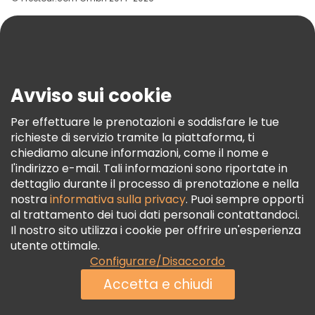
Aiuto
Blog
Stampa
Sicurezza E Privacy
Avviso sui cookie
Termini E Condizioni
Informativa Sui Cookie
Per effettuare le prenotazioni e soddisfare le tue
richieste di servizio tramite la piattaforma, ti
Freetour Premi
chiediamo alcune informazioni, come il nome e
Programma Di Fidelizzazione
l'indirizzo e-mail. Tali informazioni sono riportate in
dettaglio durante il processo di prenotazione e nella
nostra
informativa sulla privacy
. Puoi sempre opporti
al trattamento dei tuoi dati personali contattandoci.
Il nostro sito utilizza i cookie per offrire un'esperienza
utente ottimale.
Configurare/Disaccordo
Accetta e chiudi