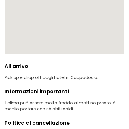
All'atterraggio il personale di terra vi aspetterà con un
bicchiere di champagne per festeggiare. Dopo i
festeggiamenti, vi verrà consegnato un certificato di volo
commemorativo con il vostro nome
All'arrivo
Pick up e drop off dagli hotel in Cappadocia.
Informazioni importanti
Il clima può essere molto freddo al mattino presto, è
meglio portare con sé abiti caldi.
Politica di cancellazione