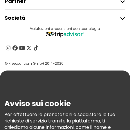
Partner
Iscriviti Al Freetour
Società
Accesso Del Fornitore
Destinazioni
Valutazioni e recensioni con tecnologia
Programma Di Affiliazione
Chi Siamo
Contattaci
Gruppi
© Freetour.com GmbH 2014-2026
Aiuto
Blog
Stampa
Sicurezza E Privacy
Avviso sui cookie
Termini E Condizioni
Informativa Sui Cookie
Per effettuare le prenotazioni e soddisfare le tue
richieste di servizio tramite la piattaforma, ti
Freetour Premi
chiediamo alcune informazioni, come il nome e