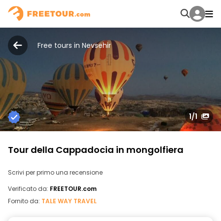
Free tours in Nevsehir
1
/1
Tour della Cappadocia in mongolfiera
Scrivi per primo una recensione
Verificato da:
FREETOUR.com
Fornito da:
TALE WAY TRAVEL