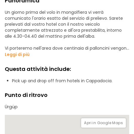
Panoramica
Un giorno prima del volo in mongolfiera vi verrà
comunicato l'orario esatto del servizio di prelievo. Sarete
prelevati dal vostro hotel con il nostro veicolo
completamente attrezzato e all'ora prestabilita, intorno
alle 4.30-04.40 del mattino prima dell'alba.
Vi porteremo nell'area dove centinaia di palloncini vengono
preparati per il volo. Qui gusterete una colazione leggera
Leggi di più
mentre osservate i preparativi per il volo delle mongolfiere.
Questa attività include:
Prima del volo, riceverete un breve briefing dall'equipaggio
autorizzato e salirete a bordo del cesto con le istruzioni del
Pick up and drop off from hotels in Cappadocia.
vostro pilota sperimentato. Sarete pronti a prendere il volo.
La mongolfiera inizierà la sua ascesa verso il cielo,
Punto di ritrovo
alzandosi a 500-1000 metri dal suolo.
Ürgüp
Al sorgere del sole, vi lascerete trasportare dolcemente
sopra e tra i camini delle fate. Mentre fluttuate più in alto,
ammirate da lontano le valli, i camini delle fate, i canyon e
Apri in Google Maps
tutto il magnifico paesaggio della Cappadocia. Per un'ora
vi troverete in una favola tra le valli.