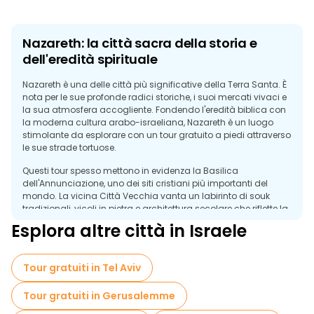
Nazareth: la città sacra della storia e
dell'eredità spirituale
Nazareth è una delle città più significative della Terra Santa. È
nota per le sue profonde radici storiche, i suoi mercati vivaci e
la sua atmosfera accogliente. Fondendo l'eredità biblica con
la moderna cultura arabo-israeliana, Nazareth è un luogo
stimolante da esplorare con un tour gratuito a piedi attraverso
le sue strade tortuose.
Questi tour spesso mettono in evidenza la Basilica
dell'Annunciazione, uno dei siti cristiani più importanti del
mondo. La vicina Città Vecchia vanta un labirinto di souk
tradizionali, vicoli in pietra e architettura secolare che riflette la
diversa storia culturale della città. I visitatori possono scoprire
Esplora altre città in Israele
monumenti come la Chiesa di San Giuseppe, il Pozzo di Maria
e antichi quartieri pieni di storie.
Tour gratuiti in Tel Aviv
Nazareth offre anche vivaci caffè, panetterie locali e ristoranti
a conduzione familiare dove i viaggiatori possono
assaggiare l'autentica cucina mediorientale. Le colline e i
Tour gratuiti in Gerusalemme
punti panoramici della città offrono splendidi panorami sulla