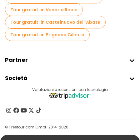
Tour in bicicletta a Napoli
Tour gratuiti in Venaria Reale
Tour gastronomici a Napoli
Tour gratuiti in Castelnuovo dell’Abate
Tour gratuiti nelle vicinanze Archaeological Park of Pompeii
Tour gratuiti in Prignano Cilento
Tour gratuiti nelle vicinanze Piazza del Plebiscito
Tour gratuiti nelle vicinanze Underground Naples
Partner
Iscriviti Al Freetour
Società
Accesso Del Fornitore
Destinazioni
Valutazioni e recensioni con tecnologia
Programma Di Affiliazione
Chi Siamo
Contattaci
Gruppi
© Freetour.com GmbH 2014-2026
Aiuto