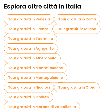
Esplora altre città in Italia
Attività sportive a Napoli
Visite autoguidate in Napoli
Tour gratuiti in Venezia
Tour gratuiti in Roma
Biglietti d'ingresso in Napoli
Tour gratuiti in Firenze
Tour gratuiti in Milano
Biglietti "salta fila" in Napoli
Crociere in Napoli
Tour gratuiti in Taormina
Musei in Napoli
Tour gratuiti in Agrigento
Visita gratuita del centro storico Napoli
Tour gratuiti in Alberobello
Tour per piccoli gruppi in Napoli
Tour gratuiti in Montefiascone
Visite al mercato in Napoli
Tour gratuiti in Montepulciano
Tour di degustazione locali in Napoli
Tour gratuiti in Nicolosi
Tour gratuiti in Olbia
Gite giornaliere gratuite a Napoli
Tour gratuiti in Orvieto
Passeggiate notturne gratuite a Napoli
Tour gratuiti in Marano di Valpolicella