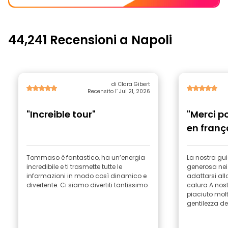
44,241 Recensioni a Napoli
di Clara Gibert
Recensito l’ Jul 21, 2026
"Increible tour"
"Merci po
en franç
Tommaso è fantastico, ha un’energia
La nostra gu
incredibile e ti trasmette tutte le
generosa ne
informazioni in modo così dinamico e
adattarsi alla
divertente. Ci siamo divertiti tantissimo
calura A nostr
piaciuto molt
gentilezza del