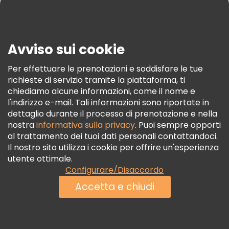
Blog
Stampa
Sicurezza E Privacy
Avviso sui cookie
Termini E Condizioni
Informativa Sui Cookie
Per effettuare le prenotazioni e soddisfare le tue
richieste di servizio tramite la piattaforma, ti
Freetour Premi
chiediamo alcune informazioni, come il nome e
Programma Di Fidelizzazione
l'indirizzo e-mail. Tali informazioni sono riportate in
dettaglio durante il processo di prenotazione e nella
nostra
informativa sulla privacy
. Puoi sempre opporti
al trattamento dei tuoi dati personali contattandoci.
Il nostro sito utilizza i cookie per offrire un'esperienza
utente ottimale.
Configurare/Disaccordo
Accetta e chiudi