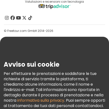
Destinazioni
Valutazioni e recensioni con tecnologia
Programma Di Affiliazione
Chi Siamo
Contattaci
Gruppi
© Freetour.com GmbH 2014-2026
Aiuto
Blog
Stampa
Sicurezza E Privacy
Avviso sui cookie
Termini E Condizioni
Informativa Sui Cookie
Per effettuare le prenotazioni e soddisfare le tue
richieste di servizio tramite la piattaforma, ti
Freetour Premi
chiediamo alcune informazioni, come il nome e
Programma Di Fidelizzazione
l'indirizzo e-mail. Tali informazioni sono riportate in
dettaglio durante il processo di prenotazione e nella
nostra
informativa sulla privacy
. Puoi sempre opporti
al trattamento dei tuoi dati personali contattandoci.