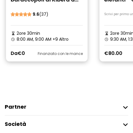
Nairobi: Chocolate City
giraffe
9.6
(37)
Scrivi per primo u
2ore 30min
2ore 30mi
8:00 AM, 9:00 AM
+9 Altro
9:30 AM, 1:
Da
€0
€80.00
Finanziato con le mance
Partner
Iscriviti Al Freetour
Società
Accesso Del Fornitore