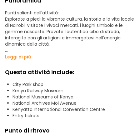
Panoramica
Punti salienti dell'attività:
Esplorate a piedi la vibrante cultura, la storia e la vita locale
di Nairobi. Visitate i vivaci mercati, i luoghi simbolo e le
gemme nascoste. Provate l'autentico cibo di strada,
interagite con gli artigiani e immergetevi nell'energia
dinamica della città.
Caratteristiche principali:
Leggi di più
- Passeggiata guidata della città
- Mercati locali
Questa attività include:
- Degustazione di cibo di strada
- Approfondimenti culturali
City Park shop
- Siti storici
Kenya Railway Museum
- Opportunità di fotografare
National Museums of Kenya
National Archives Moi Avenue
Kenyatta International Convention Centre
Entry tickets
Punto di ritrovo