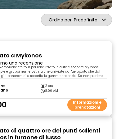
Ordina per: Predefinito
vato a Mykonos
primo una recensione
ro emozionante tour personalizzato in auto e scoprite Mykonos!
pie e gruppi numerosi, sia che arriviate dall'aeroporto che dal
 i giri panoramici e scoprite le gemme nascoste. Da non perdere.
2 ore
o da
iano
8:00 AM
00
Informazioni e
prenotazioni
ato di quattro ore dei punti salienti
os in furgone di lusso