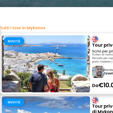
Tutti i tour in Mykonos
NOVITÀ
Tour pri
Scrivi per 
Unitevi al nost
Pensato per cop
porto. Godetevi
Fornit
tzoul
€10.
Da
NOVITÀ
Tour priv
di Mykon