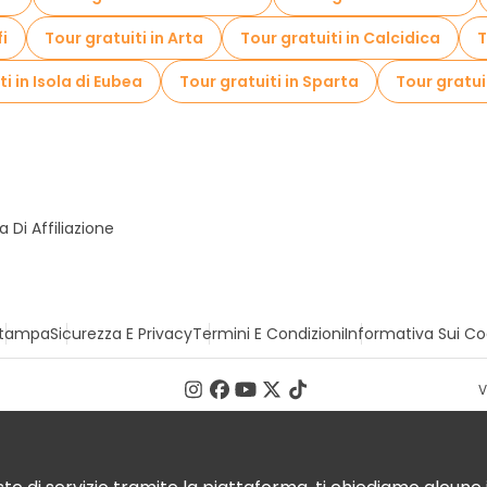
fi
Tour gratuiti in Arta
Tour gratuiti in Calcidica
T
i in Isola di Eubea
Tour gratuiti in Sparta
Tour gratuit
Di Affiliazione
tampa
Sicurezza E Privacy
Termini E Condizioni
Informativa Sui Co
V