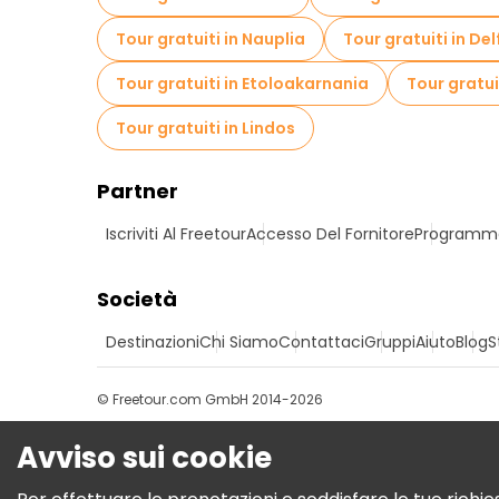
Tour gratuiti in Nauplia
Tour gratuiti in Del
Tour gratuiti in Etoloakarnania
Tour gratuit
Tour gratuiti in Lindos
Partner
Iscriviti Al Freetour
Accesso Del Fornitore
Programma 
Società
Destinazioni
Chi Siamo
Contattaci
Gruppi
Aiuto
Blog
S
© Freetour.com GmbH 2014-2026
Avviso sui cookie