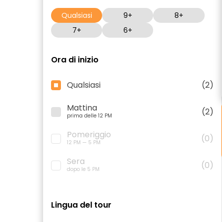
Qualsiasi
9+
8+
7+
6+
Ora di inizio
Qualsiasi
(2)
Mattina
(2)
prima delle 12 PM
Pomeriggio
(0)
12 PM — 5 PM
Sera
(0)
dopo le 5 PM
Lingua del tour