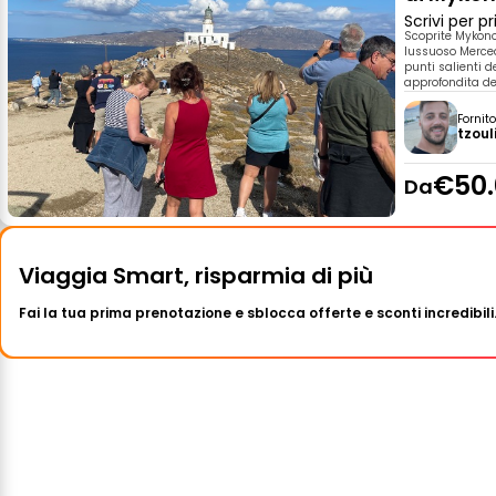
Scrivi per 
Scoprite Mykono
lussuoso Merced
punti salienti d
approfondita del
Fornit
tzoul
€50.
Da
Viaggia Smart, risparmia di più
Fai la tua prima prenotazione e sblocca offerte e sconti incredibili