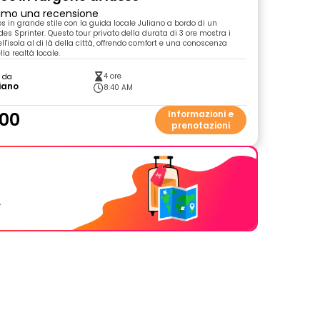
primo una recensione
s in grande stile con la guida locale Juliano a bordo di un
es Sprinter. Questo tour privato della durata di 3 ore mostra i
ell'isola al di là della città, offrendo comfort e una conoscenza
la realtà locale.
4 ore
o da
iano
8:40 AM
00
Informazioni e
prenotazioni
.