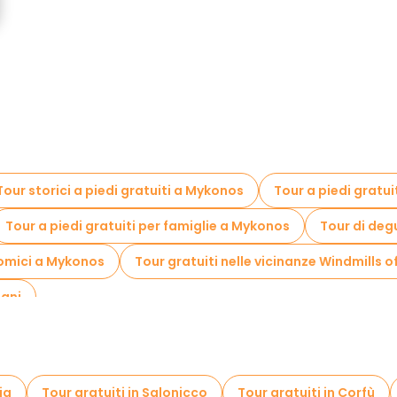
Tour storici a piedi gratuiti a Mykonos
Tour a piedi gratui
Tour a piedi gratuiti per famiglie a Mykonos
Tour di deg
omici a Mykonos
Tour gratuiti nelle vicinanze Windmills 
iani
ia
Tour gratuiti in Salonicco
Tour gratuiti in Corfù