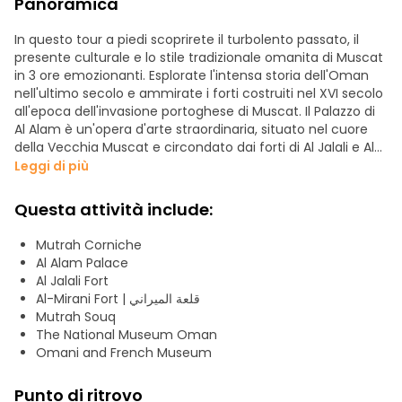
Panoramica
In questo tour a piedi scoprirete il turbolento passato, il
presente culturale e lo stile tradizionale omanita di Muscat
in 3 ore emozionanti. Esplorate l'intensa storia dell'Oman
nell'ultimo secolo e ammirate i forti costruiti nel XVI secolo
all'epoca dell'invasione portoghese di Muscat. Il Palazzo di
Al Alam è un'opera d'arte straordinaria, situato nel cuore
della Vecchia Muscat e circondato dai forti di Al Jalali e Al
Mirani.
Leggi di più
Incontrate le nostre guide appassionate che
Questa attività include:
condivideranno con voi storie e racconti che non troverete
in nessuna guida. Con il nostro tour approfondito potrete
Mutrah Corniche
conoscere a fondo questa incredibile città. La guida vi
Al Alam Palace
condurrà attraverso le strette strade della città, verso il
Al Jalali Fort
famoso souq tradizionale di Muscat.
Al-Mirani Fort | قلعة الميراني
Mutrah Souq
The National Museum Oman
Omani and French Museum
Punto di ritrovo