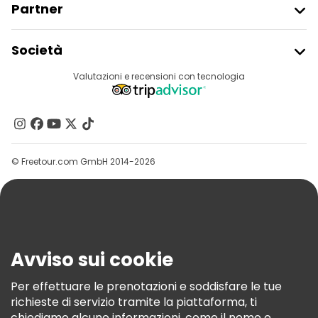
Partner
Iscriviti Al Freetour
Società
Accesso Del Fornitore
Destinazioni
Valutazioni e recensioni con tecnologia
Programma Di Affiliazione
Chi Siamo
Contattaci
Gruppi
© Freetour.com GmbH 2014-2026
Aiuto
Blog
Stampa
Sicurezza E Privacy
Avviso sui cookie
Termini E Condizioni
Informativa Sui Cookie
Per effettuare le prenotazioni e soddisfare le tue
richieste di servizio tramite la piattaforma, ti
Freetour Premi
chiediamo alcune informazioni, come il nome e