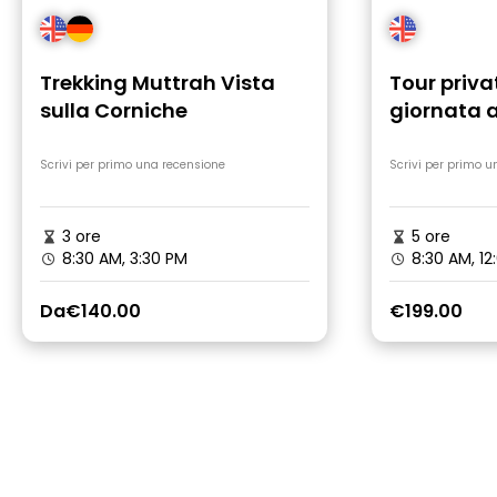
Trekking Muttrah Vista
Tour priva
sulla Corniche
giornata 
Scrivi per primo una recensione
Scrivi per primo u
3 ore
5 ore
8:30 AM, 3:30 PM
8:30 AM, 12
Da
€140.00
€199.00