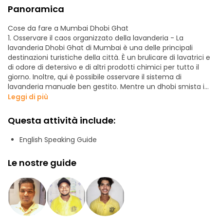
Panoramica
Cose da fare a Mumbai Dhobi Ghat
1. Osservare il caos organizzato della lavanderia - La
lavanderia Dhobi Ghat di Mumbai è una delle principali
destinazioni turistiche della città. È un brulicare di lavatrici e
di odore di detersivo e di altri prodotti chimici per tutto il
giorno. Inoltre, qui è possibile osservare il sistema di
lavanderia manuale ben gestito. Mentre un dhobi smista i
vestiti in base ai loro colori e tipi, un altro sbatte via le
Leggi di più
macchie dai vestiti e un altro membro della famiglia li
appende ai fili per farli asciugare.
Questa attività include:
2. Conoscere la vita dei lavatori e delle donne - Questo
English Speaking Guide
Dhobi Ghat di Mumbai è gestito dalle persone che vi
lavorano e che sono più che desiderose di condividere le
Le nostre guide
loro storie con i viaggiatori. Imparate a conoscere l'intero
processo, ascoltate le loro lotte quotidiane al lavoro e
giocate una o due partite a biglie con i bambini presenti.
Potreste anche prendere qualche utile consiglio per il
lavaggio da portare a casa.