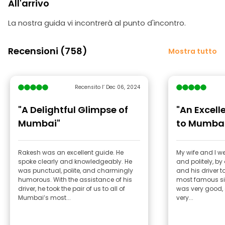
All'arrivo
La nostra guida vi incontrerà al punto d'incontro.
Recensioni (758)
Mostra tutto
Recensito l’ Dec 06, 2024
"A Delightful Glimpse of
"An Excell
Mumbai"
to Mumba
Rakesh was an excellent guide. He
My wife and I we
spoke clearly and knowledgeably. He
and politely, by
was punctual, polite, and charmingly
and his driver t
humorous. With the assistance of his
most famous si
driver, he took the pair of us to all of
was very good,
Mumbai’s most...
very...