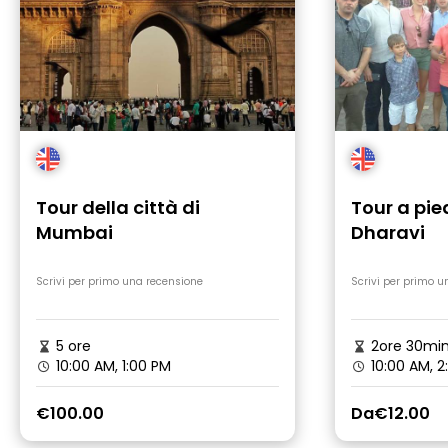
Tour della città di
Tour a pie
Mumbai
Dharavi
Scrivi per primo una recensione
Scrivi per primo u
5 ore
2ore 30mi
10:00 AM, 1:00 PM
10:00 AM, 2
€100.00
Da
€12.00