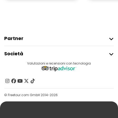
Partner
Iscriviti Al Freetour
Società
Accesso Del Fornitore
Destinazioni
Valutazioni e recensioni con tecnologia
Programma Di Affiliazione
Chi Siamo
Contattaci
Gruppi
© Freetour.com GmbH 2014-2026
Aiuto
Blog
Stampa