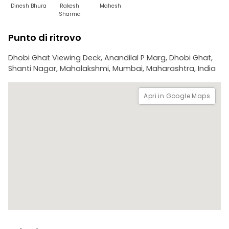
3. Scattare fotografie colorate agli stenditoi - La visita di
Dinesh Bhura
Rakesh
Mahesh
Dhobi Ghat a Mumbai è molto apprezzata anche dai
Sharma
fotografi. File di panni colorati che si asciugano al sole,
esposizioni di biancheria monocromatica di ospedali e
Punto di ritrovo
hotel e volti felici dietro gli spruzzi d'acqua.
Dhobi Ghat Viewing Deck, Anandilal P Marg, Dhobi Ghat,
Shanti Nagar, Mahalakshmi, Mumbai, Maharashtra, India
Apri in Google Maps