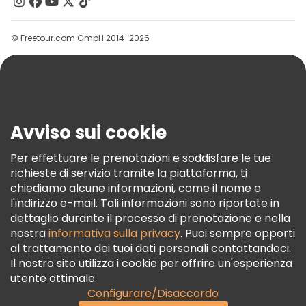
Contattaci
Gruppi
© Freetour.com GmbH 2014-2026
Aiuto
Blog
Stampa
Sicurezza E Privacy
Avviso sui cookie
Termini E Condizioni
Informativa Sui Cookie
Per effettuare le prenotazioni e soddisfare le tue
richieste di servizio tramite la piattaforma, ti
Freetour Premi
chiediamo alcune informazioni, come il nome e
Programma Di Fidelizzazione
l'indirizzo e-mail. Tali informazioni sono riportate in
dettaglio durante il processo di prenotazione e nella
nostra
informativa sulla privacy
. Puoi sempre opporti
al trattamento dei tuoi dati personali contattandoci.
Il nostro sito utilizza i cookie per offrire un'esperienza
utente ottimale.
Configurare/Disaccordo