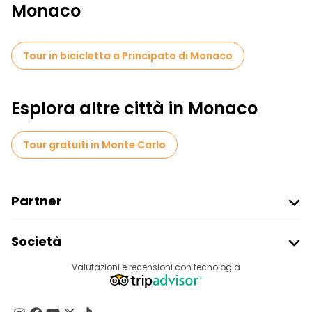
Monaco
Tour in bicicletta a Principato di Monaco
Esplora altre città in Monaco
Tour gratuiti in Monte Carlo
Partner
Iscriviti Al Freetour
Società
Accesso Del Fornitore
Destinazioni
Valutazioni e recensioni con tecnologia
Programma Di Affiliazione
Chi Siamo