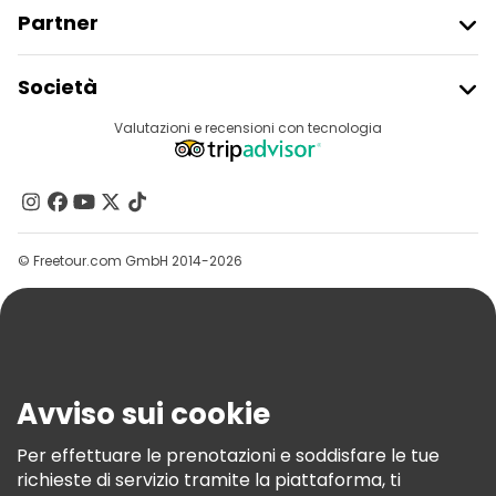
Partner
Iscriviti Al Freetour
Società
Accesso Del Fornitore
Destinazioni
Valutazioni e recensioni con tecnologia
Programma Di Affiliazione
Chi Siamo
Contattaci
Gruppi
© Freetour.com GmbH 2014-2026
Aiuto
Blog
Stampa
Sicurezza E Privacy
Avviso sui cookie
Termini E Condizioni
Informativa Sui Cookie
Per effettuare le prenotazioni e soddisfare le tue
richieste di servizio tramite la piattaforma, ti
Freetour Premi