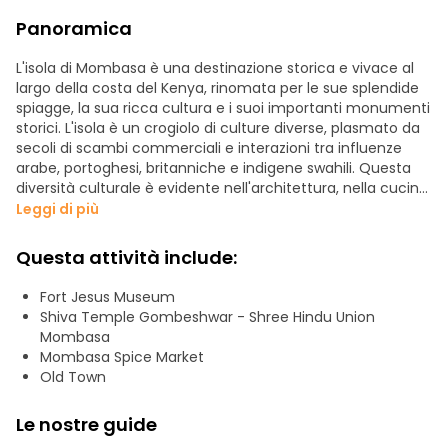
Panoramica
L'isola di Mombasa è una destinazione storica e vivace al
largo della costa del Kenya, rinomata per le sue splendide
spiagge, la sua ricca cultura e i suoi importanti monumenti
storici. L'isola è un crogiolo di culture diverse, plasmato da
secoli di scambi commerciali e interazioni tra influenze
arabe, portoghesi, britanniche e indigene swahili. Questa
diversità culturale è evidente nell'architettura, nella cucina
e nelle tradizioni locali.
Leggi di più
L'isola è caratterizzata da spiagge pittoresche come Nyali,
Questa attività include:
Bamburi e Diani, famose per la loro sabbia bianca e le
acque cristalline, che la rendono un paradiso per gli amanti
Fort Jesus Museum
del sole e degli sport acquatici. I vivaci mercati, come il
Shiva Temple Gombeshwar - Shree Hindu Union
Porto Vecchio e il Mombasa Tusks, offrono uno spaccato
Mombasa
dello stile di vita locale, dove i visitatori possono esplorare
Mombasa Spice Market
negozi di artigianato, spezie e pesce fresco.
Old Town
Uno dei siti storici più significativi dell'isola di Mombasa è
Le nostre guide
Fort Jesus, patrimonio mondiale dell'UNESCO. Costruito dai