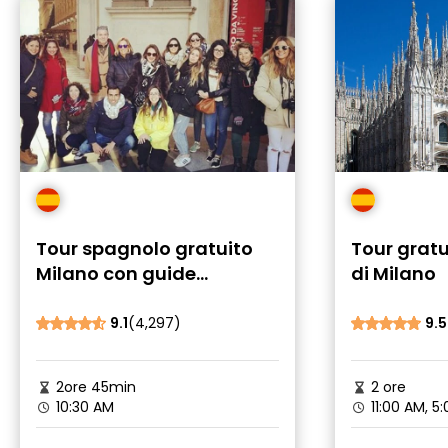
Tour spagnolo gratuito
Tour gratu
Milano con guide
di Milano
certificate
9.1
(4,297)
9.5
2ore 45min
2 ore
10:30 AM
11:00 AM, 5