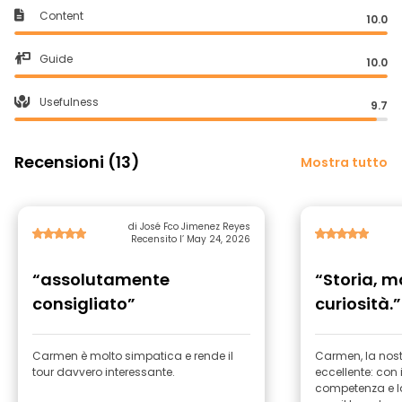
Content
10.0
Guide
10.0
Usefulness
9.7
Recensioni (13)
Mostra tutto
di José Fco Jimenez Reyes
Recensito l’ May 24, 2026
“assolutamente
“Storia, 
consigliato”
curiosità.”
Carmen è molto simpatica e rende il
Carmen, la nost
tour davvero interessante.
eccellente: con
competenza e la