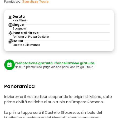
Fornito da:
Stardizzy Tours
Durata
1ora 45min
Lingue
Spagnolo
Punto di ritrovo
Fontana di Piazza Castello
Da €0
Basato sulle mance
Prenotazione gratuita. Cancellazione gratuita.
Nessun prezzo fisso: paga ciò che pensi che valga il tour.
Panoramica
Inizieremo il nostro tour scoprendo le origini di Milano, dalle
prime civiltà celtiche al suo ruolo nell'Impero Romano.
La prima tappa sarà il Castello Sforzesco, simbolo del
Medioevo e residenza dei Visconti, dove scopriremo