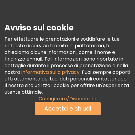
Stampa
Sicurezza E Privacy
Avviso sui cookie
Termini E Condizioni
Informativa Sui Cookie
Per effettuare le prenotazioni e soddisfare le tue
richieste di servizio tramite la piattaforma, ti
Freetour Premi
chiediamo alcune informazioni, come il nome e
Programma Di Fidelizzazione
l'indirizzo e-mail. Tali informazioni sono riportate in
dettaglio durante il processo di prenotazione e nella
nostra
informativa sulla privacy
. Puoi sempre opporti
al trattamento dei tuoi dati personali contattandoci.
Il nostro sito utilizza i cookie per offrire un'esperienza
utente ottimale.
Configurare/Disaccordo
Accetta e chiudi
Vedi disponibilità