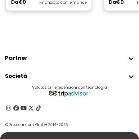
Da
€0
Da
€0
Finanziato con le mance
Partner
Iscriviti Al Freetour
Società
Accesso Del Fornitore
Destinazioni
Valutazioni e recensioni con tecnologia
Programma Di Affiliazione
Chi Siamo
Contattaci
Gruppi
© Freetour.com GmbH 2014-2026
Aiuto
Blog