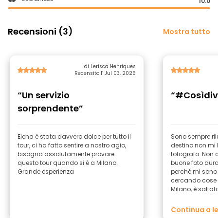
10.0
Recensioni (3)
Mostra tutto
di Lerisca Henriques
Recensito l’ Jul 03, 2025
“Un servizio
“#Cosìdiv
sorprendente”
Elena è stata davvero dolce per tutto il
Sono sempre rilu
tour, ci ha fatto sentire a nostro agio,
destino non mi 
bisogna assolutamente provare
fotografo. Non c
questo tour quando si è a Milano.
buone foto dura
Grande esperienza
perché mi sono
cercando cose d
Milano, è saltat
È STATA FANTAST
passeggiare per 
Continua a l
suggerito un be