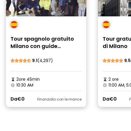
Tour spagnolo gratuito
Tour gratu
Milano con guide
di Milano
certificate
9.1
(4,297)
9.5
2ore 45min
2 ore
10:30 AM
11:00 AM, 5
Da
€0
Da
€0
Finanziato con le mance