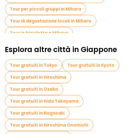
sguardo alla storia feudale della regione, con i resti di un
Tour per piccoli gruppi in Mihara
castello un tempo potente.
Tour di degustazione locali in Mihara
Tour in bicicletta a Mihara
Esplora altre città in Giappone
Tour gratuiti in Tokyo
Tour gratuiti in Kyoto
Tour gratuiti in Hiroshima
Tour gratuiti in Osaka
Tour gratuiti in Hida Takayama
Tour gratuiti in Nagasaki
Tour gratuiti in Hiroshima Onomichi