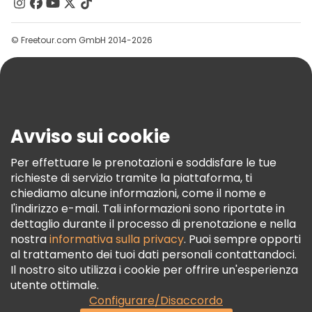
Contattaci
Gruppi
© Freetour.com GmbH 2014-2026
Aiuto
Blog
Stampa
Sicurezza E Privacy
Avviso sui cookie
Termini E Condizioni
Informativa Sui Cookie
Per effettuare le prenotazioni e soddisfare le tue
richieste di servizio tramite la piattaforma, ti
Freetour Premi
chiediamo alcune informazioni, come il nome e
Programma Di Fidelizzazione
l'indirizzo e-mail. Tali informazioni sono riportate in
dettaglio durante il processo di prenotazione e nella
nostra
informativa sulla privacy
. Puoi sempre opporti
al trattamento dei tuoi dati personali contattandoci.
Il nostro sito utilizza i cookie per offrire un'esperienza
utente ottimale.
Configurare/Disaccordo