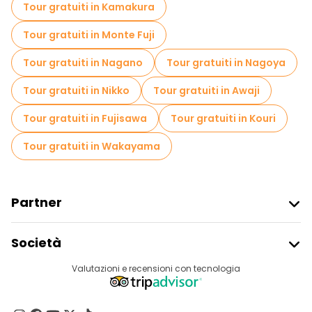
Tour gratuiti in Kamakura
Tour gratuiti in Monte Fuji
Tour gratuiti in Nagano
Tour gratuiti in Nagoya
Tour gratuiti in Nikko
Tour gratuiti in Awaji
Tour gratuiti in Fujisawa
Tour gratuiti in Kouri
Tour gratuiti in Wakayama
Partner
Iscriviti Al Freetour
Società
Accesso Del Fornitore
Destinazioni
Valutazioni e recensioni con tecnologia
Programma Di Affiliazione
Chi Siamo