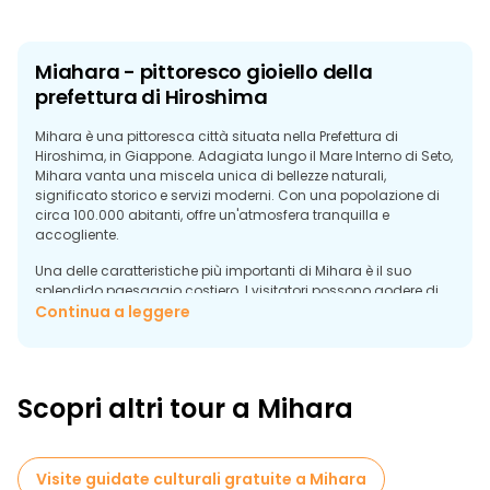
Miahara - pittoresco gioiello della
prefettura di Hiroshima
Mihara è una pittoresca città situata nella Prefettura di
Hiroshima, in Giappone. Adagiata lungo il Mare Interno di Seto,
Mihara vanta una miscela unica di bellezze naturali,
significato storico e servizi moderni. Con una popolazione di
circa 100.000 abitanti, offre un'atmosfera tranquilla e
accogliente.
Una delle caratteristiche più importanti di Mihara è il suo
splendido paesaggio costiero. I visitatori possono godere di
una vista mozzafiato sul Mare Interno di Seto, punteggiato da
Continua a leggere
numerose isole, che lo rendono una destinazione popolare per
chi cerca tranquillità e bellezza naturale. Il litorale della città è
ideale per passeggiate tranquille, picnic e tramonti sull'acqua.
Scopri altri tour a Mihara
Mihara è anche nota per il suo patrimonio storico e culturale.
La città ospita diversi templi e santuari, tra cui lo storico
Tempio Buttsuji, risalente al XIII secolo e caratterizzato da
un'architettura splendidamente conservata e da giardini
Visite guidate culturali gratuite a Mihara
sereni. Inoltre, le rovine del castello di Mihara offrono uno