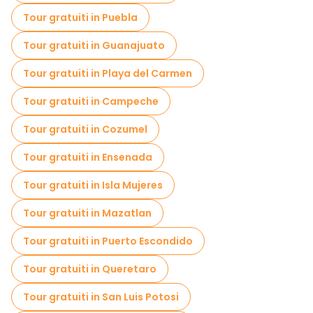
Visita gratuita del centro storico Città del Messico
Tour gratuiti in Puebla
Visite al mercato in Città del Messico
Tour gratuiti in Guanajuato
Tour di degustazione locali in Città del Messico
Tour gratuiti in Playa del Carmen
Tour di Natale in Città del Messico
Tour gratuiti in Campeche
Gite giornaliere gratuite a Città del Messico
Tour gratuiti in Cozumel
Passeggiate notturne gratuite a Città del Messico
Tour gratuiti in Ensenada
Tour in bicicletta a Città del Messico
Tour gratuiti in Isla Mujeres
Tour gastronomici a Città del Messico
Tour gratuiti in Mazatlan
Tour gratuiti nelle vicinanze Palacio de Bellas Artes
Tour gratuiti in Puerto Escondido
Tour gratuiti nelle vicinanze Mexico City Metropolitan Cathedral
Tour gratuiti in Queretaro
Tour gratuiti nelle vicinanze Frida Kahlo Museum
Tour gratuiti in San Luis Potosi