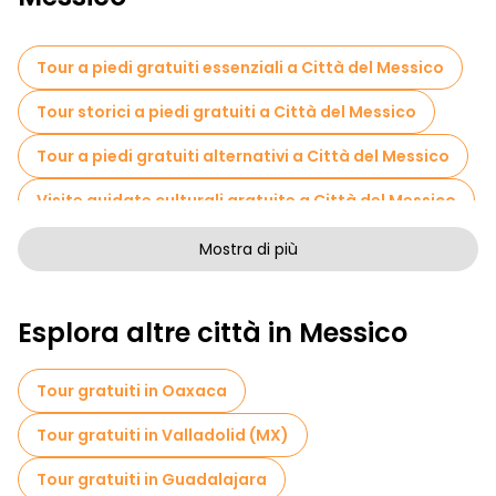
Tour a piedi gratuiti essenziali a Città del Messico
Tour storici a piedi gratuiti a Città del Messico
Tour a piedi gratuiti alternativi a Città del Messico
Visite guidate culturali gratuite a Città del Messico
Tour a piedi senza arte a Città del Messico
Mostra di più
Tour a piedi gratuiti per famiglie a Città del Messico
Esplora altre città in Messico
Attività sportive a Città del Messico
Visite autoguidate in Città del Messico
Tour gratuiti in Oaxaca
Visite gratuite alle leggende e al mistero in Città del Messico
Tour gratuiti in Valladolid (MX)
Musei in Città del Messico
Tour gratuiti in Guadalajara