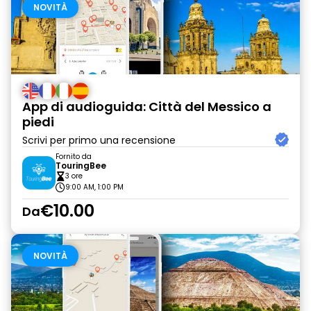
NOVITÀ
App di audioguida: Città del Messico a
piedi
Scrivi per primo una recensione
Fornito da
TouringBee
3 ore
9:00 AM, 1:00 PM
€10.00
Da
NOVITÀ