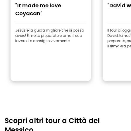
"It made me love
"David w
Coyacan"
Jesús è la guida migliore che si possa
Il tour di ogg
avere! È molto preparato e ama il suo
David, la nos
lavoro. Lo consiglio vivamente!
preparato, pr
Il ritmo era pe
Scopri altri tour a Città del
Messico