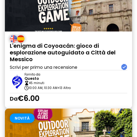
L'enigma di Coyoacán: gioco di
esplorazione autoguidato a Città del
Messico
Scrivi per primo una recensione
Fornito da
Questo
45 minuti
10:00 AM, 10:30 AM
+13 Altro
€6.00
Da
NOVITÀ