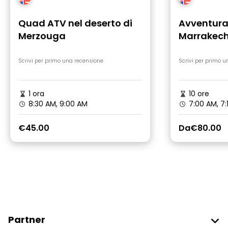
Quad ATV nel deserto di
Avventura
Merzouga
Marrakech
Scrivi per primo una recensione
Scrivi per primo u
1 ora
10 ore
8:30 AM, 9:00 AM
7:00 AM, 7:
€45.00
Da
€80.00
Partner