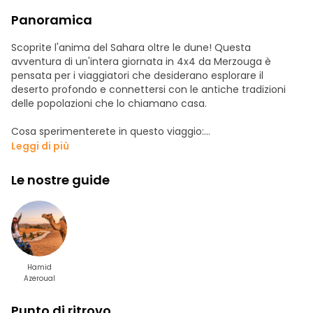
Panoramica
Scoprite l'anima del Sahara oltre le dune! Questa
avventura di un'intera giornata in 4x4 da Merzouga è
pensata per i viaggiatori che desiderano esplorare il
deserto profondo e connettersi con le antiche tradizioni
delle popolazioni che lo chiamano casa.
Cosa sperimenterete in questo viaggio:
Leggi di più
- Emozioni off-road: Mettetevi a bordo di un comodo 4x4
e attraversate le maestose dune dell'Erg Chebbi. Ammirate
Le nostre guide
le viste panoramiche e catturate le foto perfette del
paesaggio dorato.
- Ospitalità nomade: Visitate una famiglia nomade locale
nelle sue tende tradizionali. Imparate a conoscere il loro
stile di vita resistente e le loro antiche usanze mentre
Hamid
godete di un caldo benvenuto nel deserto.
Azeroual
- Ritmi culturali: Scoprite il villaggio di Khamlia, dove
Punto di ritrovo