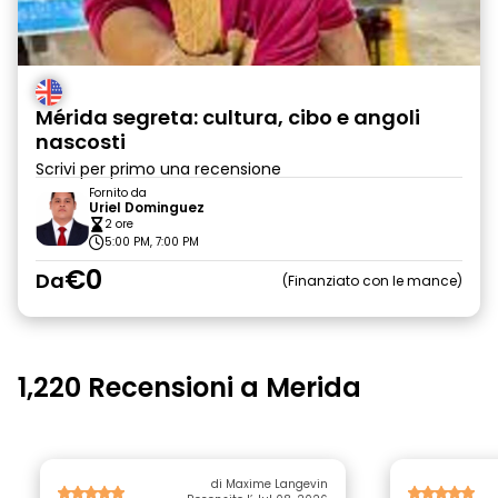
Mérida segreta: cultura, cibo e angoli
nascosti
Scrivi per primo una recensione
Fornito da
Uriel Dominguez
2 ore
5:00 PM, 7:00 PM
€0
Da
Finanziato con le mance
1,220 Recensioni a Merida
di Maxime Langevin