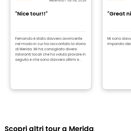
Recensito l’ Jul 08, 2026
"Nice tour!!"
"Great n
Fernando è stato davvero avvincente
Mi sono davve
nel modo in cui ha raccontato la storia
imparato dei 
di Merida. Mi ha consigliato diversi
ristoranti locali che ho voluto provare in
seguito e che sono davvero ottimi e...
Scopri altri tour a Merida