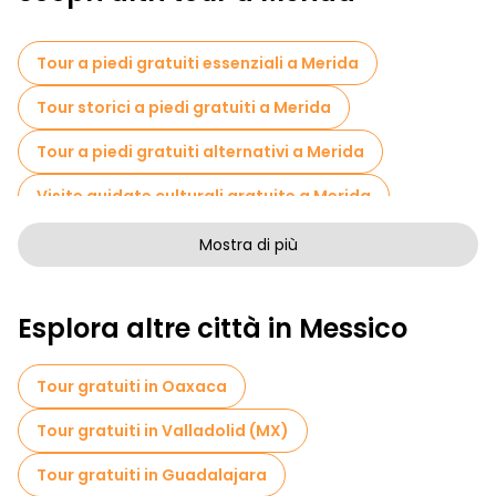
Tour a piedi gratuiti essenziali a Merida
Tour storici a piedi gratuiti a Merida
Tour a piedi gratuiti alternativi a Merida
Visite guidate culturali gratuite a Merida
Tour a piedi senza arte a Merida
Mostra di più
Tour a piedi gratuiti per famiglie a Merida
Esplora altre città in Messico
Pub Crawl tour a Merida
Attività sportive a Merida
Tour gratuiti in Oaxaca
Visite autoguidate in Merida
Tour gratuiti in Valladolid (MX)
Visite gratuite alle leggende e al mistero in Merida
Tour gratuiti in Guadalajara