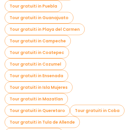
Visite al mercato in Merida
Tour gratuiti in Puebla
Tour di degustazione locali in Merida
Tour gratuiti in Guanajuato
Gite giornaliere gratuite a Merida
Tour gratuiti in Playa del Carmen
Passeggiate notturne gratuite a Merida
Tour gratuiti in Campeche
Tour in bicicletta a Merida
Tour gratuiti in Coatepec
Tour gastronomici a Merida
Tour gratuiti in Cozumel
Tour gratuiti nelle vicinanze Museo Casa Montejo
Tour gratuiti in Ensenada
Tour gratuiti nelle vicinanze Autonomous University of Yucatan
Tour gratuiti in Isla Mujeres
Tour gratuiti nelle vicinanze Jose Peon Contreras Theater
Tour gratuiti in Mazatlan
Tour gratuiti in Queretaro
Tour gratuiti in Coba
Tour gratuiti in Tula de Allende