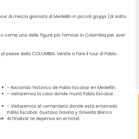
ur di mezza giornata di Medellin in piccoli gruppi (di solito
to come una delle figure più famose in Colombia per aver
 al paese della COLOMBIA. Venite a fare il tour di Pablo
one dovete lasciare un contatto per indicare il punto di
- Recorrido histórico de Pablo Escobar en Medellín.
 famoso criminale colombiano
- visitaremos la casa donde murió Pablo Escobar.
io MONACO)
- Visitaremos el cementerio donde está enterrado
Pablo Escobar, Gustavo Gaviria y Griselda Blanco.
cobar, Gustavo Gaviria e Griselda Blanco.
ón
Al finalizar te dejamos en el hotel.