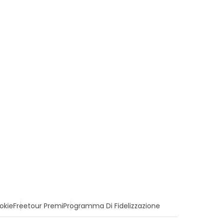
okie
Freetour Premi
Programma Di Fidelizzazione