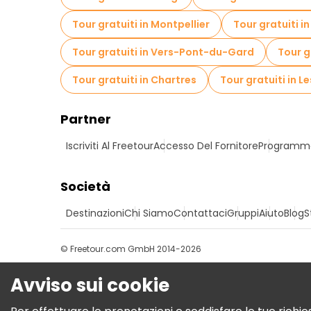
Tour gratuiti in Montpellier
Tour gratuiti i
Tour gratuiti in Vers-Pont-du-Gard
Tour g
Tour gratuiti in Chartres
Tour gratuiti in L
Partner
Iscriviti Al Freetour
Accesso Del Fornitore
Programma 
Società
Destinazioni
Chi Siamo
Contattaci
Gruppi
Aiuto
Blog
S
© Freetour.com GmbH 2014-2026
Avviso sui cookie