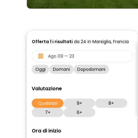
Offerta
1 i
risultati
da 24 in Marsiglia, Francia
Oggi
Domani
Dopodomani
Valutazione
Qualsiasi
9+
8+
7+
6+
Ora di inizio