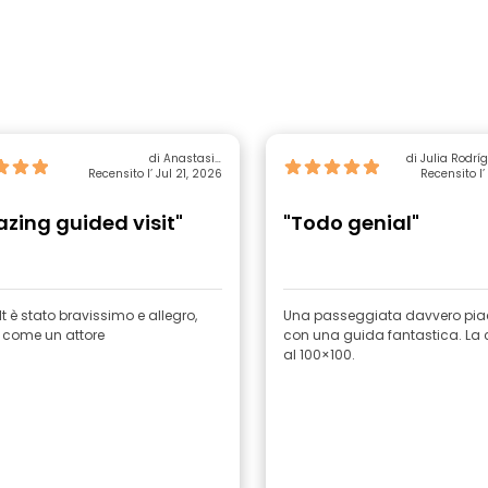
di Anastasia
di Julia Rodrí
Recensito l’ Jul 21, 2026
Megalokonomou
Recensito l’
zing guided visit"
"Todo genial"
t è stato bravissimo e allegro,
Una passeggiata davvero pia
o come un attore
con una guida fantastica. La 
al 100×100.