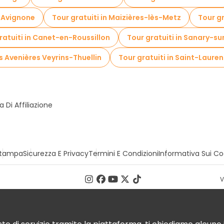
n Avignone
Tour gratuiti in Maizières-lès-Metz
Tour g
ratuiti in Canet-en-Roussillon
Tour gratuiti in Sanary-s
es Avenières Veyrins-Thuellin
Tour gratuiti in Saint-Lau
Di Affiliazione
tampa
Sicurezza E Privacy
Termini E Condizioni
Informativa Sui Co
V