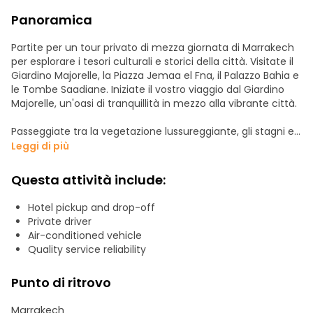
Panoramica
Partite per un tour privato di mezza giornata di Marrakech
per esplorare i tesori culturali e storici della città. Visitate il
Giardino Majorelle, la Piazza Jemaa el Fna, il Palazzo Bahia e
le Tombe Saadiane. Iniziate il vostro viaggio dal Giardino
Majorelle, un'oasi di tranquillità in mezzo alla vibrante città.
Passeggiate tra la vegetazione lussureggiante, gli stagni e
le fontane e immergetevi in un ambiente sereno. Non
Leggi di più
perdete il Museo Berbère, che presenta la ricca cultura del
popolo berbero, e rendete omaggio al memoriale di Yves
Questa attività include:
Saint-Laurent. Successivamente, recatevi nel cuore di
Marrakech, in piazza Jemaa el Fna. Esplorate il vivace souk,
Hotel pickup and drop-off
dove potrete fare acquisti di artigianato locale.
Private driver
Air-conditioned vehicle
Proseguite verso il Palazzo Bahia, un capolavoro
Quality service reliability
architettonico del XIX secolo. Passeggiate tra i raffinati
appartamenti delle mogli e delle concubine del visir e
Punto di ritrovo
rilassatevi nei sereni giardini che offrono un rifugio
tranquillo in mezzo alla città.
Marrakech