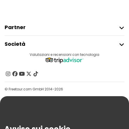
Partner
Iscriviti Al Freetour
Società
Accesso Del Fornitore
Destinazioni
Valutazioni e recensioni con tecnologia
Programma Di Affiliazione
Chi Siamo
Contattaci
Gruppi
© Freetour.com GmbH 2014-2026
Aiuto
Blog
Stampa
Sicurezza E Privacy
Termini E Condizioni