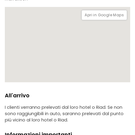
Concludete il vostro tour con una visita alle Tombe
Saadiane, un notevole esempio di arte decorativa ispano-
Apri in Google Maps
moresca. Esplorate l'ultimo luogo di riposo dei membri della
dinastia saadiana e ammirate gli intricati dettagli e
l'artigianato che riflettono l'età d'oro di Marrakech.
All'arrivo
I clienti verranno prelevati dal loro hotel o Riad. Se non
sono raggiungibili in auto, saranno prelevati dal punto
più vicino al loro hotel o Riad.
Informazioni importanti