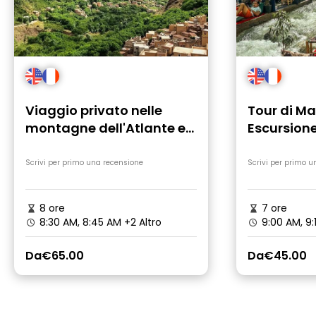
Viaggio privato nelle
Tour di Ma
montagne dell'Atlante e
Escursione
nel deserto di Agafay
alle casca
con guida
Scrivi per primo una recensione
Scrivi per primo u
8 ore
7 ore
8:30 AM, 8:45 AM
+2 Altro
9:00 AM, 9
Da
€65.00
Da
€45.00