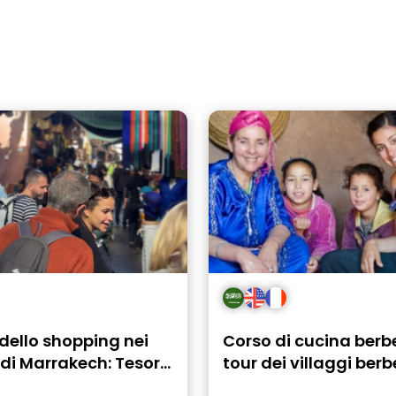
dello shopping nei
Corso di cucina berb
di Marrakech: Tesori
tour dei villaggi berb
osti della Medina
da Marrakech