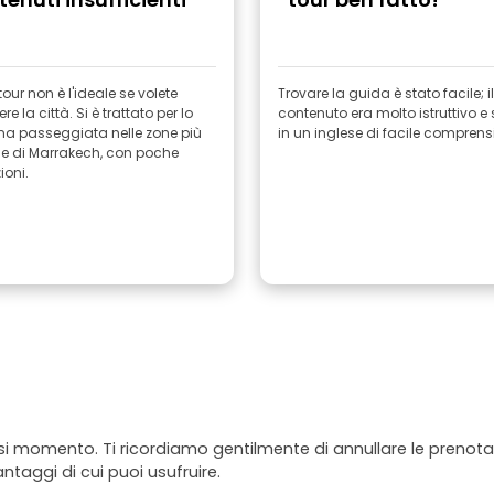
our non è l'ideale se volete
Trovare la guida è stato facile; il
e la città. Si è trattato per lo
contenuto era molto istruttivo e 
una passeggiata nelle zone più
in un inglese di facile comprens
che di Marrakech, con poche
ioni.
asi momento. Ti ricordiamo gentilmente di annullare le prenotaz
antaggi di cui puoi usufruire.