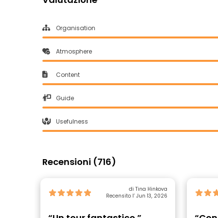
Organisation
Atmosphere
Content
Guide
Usefulness
Recensioni (716)
di Tina Hinkova
Recensito l’ Jun 13, 2026
“Un tour fantastico ”
“Cont