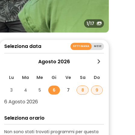
1
/17
Seleziona data
SETTIMANA
MESE
Agosto 2026
Lu
Ma
Me
Gi
Ve
Sa
Do
3
4
5
6
7
8
9
6 Agosto 2026
Seleziona orario
Non sono stati trovati programmi per questa