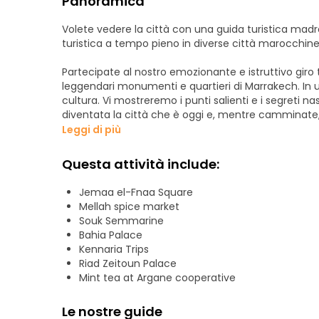
Panoramica
Volete vedere la città con una guida turistica madr
turistica a tempo pieno in diverse città marocchin
Partecipate al nostro emozionante e istruttivo giro t
leggendari monumenti e quartieri di Marrakech. In u
cultura. Vi mostreremo i punti salienti e i segreti
diventata la città che è oggi e, mentre camminate, 
Marrakech.
Leggi di più
Scoprite la storia e la cultura di Marrakech con guide
Questa attività include:
la vita quotidiana della gente del posto, le tradizioni,
Jemaa el-Fnaa Square
Si prega di notare che questo tour è condotto da u
Mellah spice market
del Ministero del Turismo marocchino. Questa è la 
Souk Semmarine
dedizione piuttosto che in modo occasionale o seco
Bahia Palace
una passione genuini. Ho conseguito un master in g
Kennaria Trips
una formazione universitaria formale per ottenere la 
Riad Zeitoun Palace
Mint tea at Argane cooperative
Le nostre guide