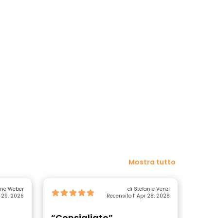
Mostra tutto
ine Weber
di Stefanie Venzl
r 29, 2026
Recensito l’ Apr 28, 2026
“Consigliato”
“Tou