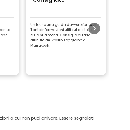
punt
Un tour e una guida davvero fantastici!
La gui
scritto
Tante informazioni utili sulla città e
ha forn
ione.
sulla sua storia. Consiglio di farlo
cultura
all'inizio del vostro soggiorno a
Marocc
Marrakech.
fare pi
caso di
caldo; 
alla s
proprio
Conti
ioni a cui non puoi arrivare. Essere segnalati