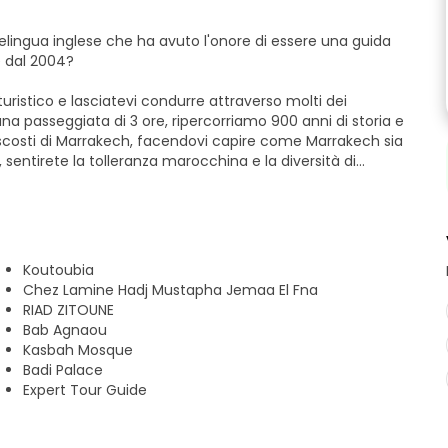
elingua inglese che ha avuto l'onore di essere una guida
e dal 2004?
uristico e lasciatevi condurre attraverso molti dei
na passeggiata di 3 ore, ripercorriamo 900 anni di storia e
 nascosti di Marrakech, facendovi capire come Marrakech sia
sentirete la tolleranza marocchina e la diversità di
 professionali autorizzate e imparate la storia della città,
 il cibo e i costumi.
Koutoubia
na guida turistica autorizzata che possiede l'approvazione
Chez Lamine Hadj Mustapha Jemaa El Fna
mia occupazione principale, perseguita con serietà e
RIAD ZITOUNE
ndario. Il mio impegno è radicato in un entusiasmo e in
Bab Agnaou
uida turistica, in quanto la normativa marocchina prevede
Kasbah Mosque
licenza ufficiale di guida turistica.
Badi Palace
Expert Tour Guide