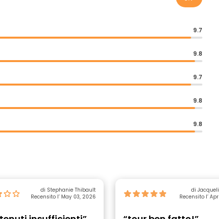
9.7
9.8
9.7
9.8
9.8
di Stephanie Thibault
di Jacquel
Recensito l’ May 03, 2026
Recensito l’ Ap
enuti insufficienti”
“tour ben fatto!”