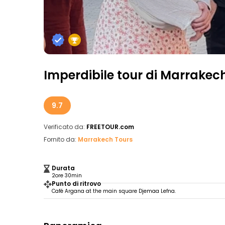
Imperdibile tour di Marrakec
9.7
Verificato da:
FREETOUR.com
Fornito da:
Marrakech Tours
Durata
2ore 30min
Punto di ritrovo
Café Argana at the main square Djemaa Lefna.