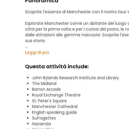
Panoramica
Scoprite l'essenza di Manchester con il nostro tour a
Esplorate Manchester come un abitante del luogo con 
città per la prima volta e per i curiosi del posto, le n
dalle attrazioni alle gemme nascoste. Scoprite l'es
sua storia.
Annoverata tra le migliori escursioni a piedi di Man
Leggi di più
viaggio accattivante. Riceverete consigli personali
che migliorerà la vostra esplorazione.
Questa attività include:
**Avventura giornaliera: Pioggia o sole**
John Rylands Research Institute and Library
The Midland
Unitevi a noi ogni giorno, indipendentemente dal t
Barton Arcade
Royal Exchange Theatre
**Punto d'incontro**: Fuori dalla Biblioteca Centrale
St. Peter's Square
Manchester Cathedral
**Orario**: 10:30 tutti i giorni, più le 14:00 il sabato
English speaking guide
Sufragettes
**Prenota oggi il tuo tour a piedi gratuito di Manche
Hacienda