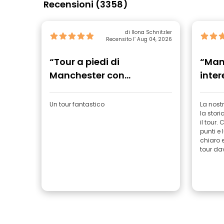
Recensioni (3358)
di Ilona Schnitzler
Recensito l’ Aug 04, 2026
“Tour a piedi di
“Man
Manchester con
inter
Sausage”
Un tour fantastico
La nostr
la stori
il tour.
punti e 
chiaro e
tour da