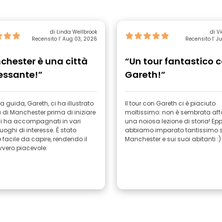
di Linda Wellbrook
di Vi
Recensito l’ Aug 03, 2026
Recensito l’ Ju
chester è una città
“Un tour fantastico 
essante!”
Gareth!”
a guida, Gareth, ci ha illustrato
Il tour con Gareth ci è piaciuto
a di Manchester prima di iniziare
moltissimo: non è sembrata aff
 Ci ha accompagnati in vari
una noiosa lezione di storia! Ep
luoghi di interesse. È stato
abbiamo imparato tantissimo 
 facile da capire, rendendo il
Manchester e sui suoi abitanti :)
vvero piacevole.