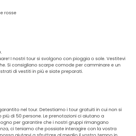
he rosse
.
e! I nostri tour si svolgono con pioggia o sole. Vestitevi
che. Si consigliano scarpe comode per camminare e un
ti di vestiti in più e siate preparati.
antito nel tour. Detestiamo i tour gratuiti in cui non si
o più di 50 persone. Le prenotazioni ci aiutano a
sogno per garantire che i nostri gruppi rimangano
ienza, ci teniamo che possiate interagire con la vostra
ssa aiutarvi a sfruttare al meglio il vostro tempo in