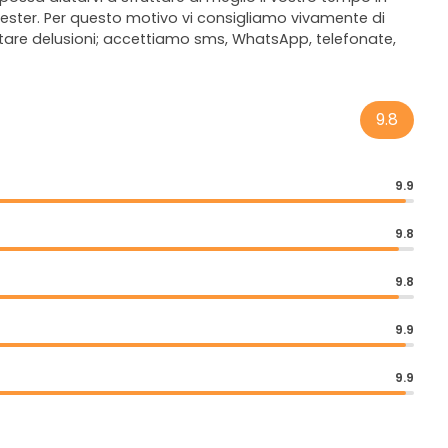
chester. Per questo motivo vi consigliamo vivamente di
itare delusioni; accettiamo sms, WhatsApp, telefonate,
9.8
9.9
9.8
9.8
9.9
9.9