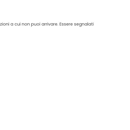
il vostro prossimo viaggio! :)
ioni a cui non puoi arrivare. Essere segnalati