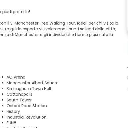
 piedi gratuito!
il Si Manchester Free Walking Tour. Ideali per chi visita la
ostre guide esperte vi sveleranno i punti salienti della città,
senza di Manchester e gli individui che hanno plasmato la
chester, la nostra passeggiata nel centro città offre un
 dalle nostre appassionate guide locali, creando un legame
AO Arena
Manchester Albert Square
empo.
Birmingham Town Hall
Cottonopolis
 - Cabine telefoniche rosse, Piazza San Pietro, M2 5PD.
South Tower
Oxford Road Station
History
Industrial Revolution
ster!
FUN!!