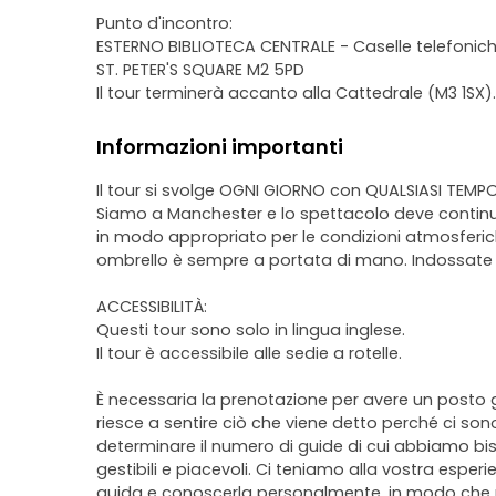
Punto d'incontro:
ESTERNO BIBLIOTECA CENTRALE - Caselle telefonic
ST. PETER'S SQUARE M2 5PD
Il tour terminerà accanto alla Cattedrale (M3 1SX).
Informazioni importanti
Il tour si svolge OGNI GIORNO con QUALSIASI TEMPO
Siamo a Manchester e lo spettacolo deve continuar
in modo appropriato per le condizioni atmosferi
ombrello è sempre a portata di mano. Indossate stra
ACCESSIBILITÀ:
Questi tour sono solo in lingua inglese.
Il tour è accessibile alle sedie a rotelle.
È necessaria la prenotazione per avere un posto gar
riesce a sentire ciò che viene detto perché ci son
determinare il numero di guide di cui abbiamo bi
gestibili e piacevoli. Ci teniamo alla vostra esper
guida e conoscerla personalmente, in modo che po