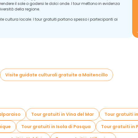
prendere il sole o godersi le dolci onde. I tour mettono in evidenza
versità della regione.
e cultura locale. I tour gratuiti portano spesso i partecipanti ai
ggio delle delizie gastronomiche della città. I frutti di mare freschi e
e i visitatori possono assaporare.
Visite guidate culturali gratuite a Maitencillo
Valparaiso
Tour gratuiti in Vina del Mar
Tour gratuiti i
aique
Tour gratuiti in Isola di Pasqua
Tour gratuiti in