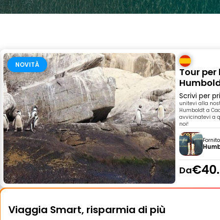
NOVITÀ
Tour per 
Humbold
Scrivi per 
unitevi alla no
Humboldt a Cach
avvicinatevi a q
noi!
Fornit
Humb
€40
Da
Viaggia Smart, risparmia di più