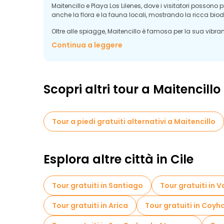
Maitencillo e Playa Los Lilenes, dove i visitatori possono 
anche la flora e la fauna locali, mostrando la ricca biodi
Oltre alle spiagge, Maitencillo è famosa per la sua vibrant
caratteristici mercati e ristoranti locali, offrendo un assa
Continua a leggere
i piatti tradizionali cileni sono tra le specialità locali ch
Scopri altri tour a Maitencillo
Tour a piedi gratuiti alternativi a Maitencillo
Esplora altre città in Cile
Tour gratuiti in Santiago
Tour gratuiti in 
Tour gratuiti in Arica
Tour gratuiti in Coyh