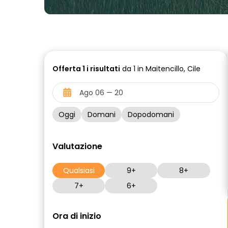
Offerta
1 i
risultati
da 1 in Maitencillo, Cile
Oggi
Domani
Dopodomani
Valutazione
Qualsiasi
9+
8+
7+
6+
Ora di inizio