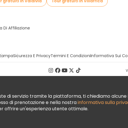
r gratuiti in Valdivia
Tour gratuiti in Villarrica
Di Affiliazione
tampa
Sicurezza E Privacy
Termini E Condizioni
Informativa Sui Co
V
te di servizio tramite la piattaforma, ti chiediamo alcune i
cesso di prenotazione e nella nostra
informativa sulla priv
per offrire un'esperienza utente ottimale.