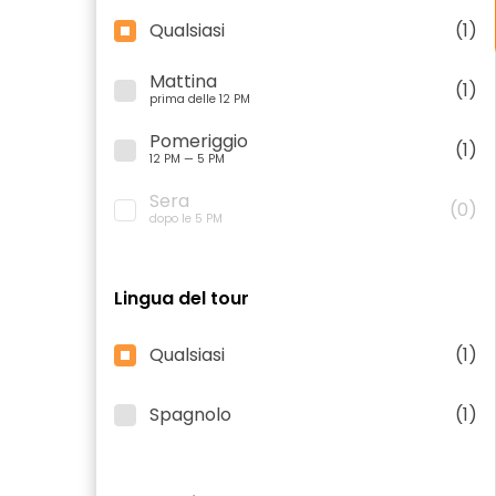
Qualsiasi
(1)
Mattina
(1)
prima delle 12 PM
Pomeriggio
(1)
12 PM — 5 PM
Sera
(0)
dopo le 5 PM
Lingua del tour
Qualsiasi
(1)
Spagnolo
(1)