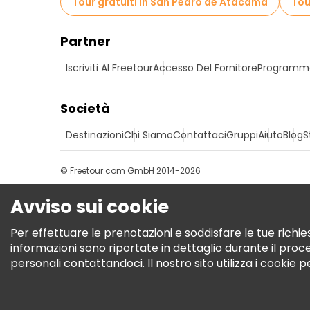
Tour gratuiti in San Pedro de Atacama
Tou
Partner
Iscriviti Al Freetour
Accesso Del Fornitore
Programma 
Società
Destinazioni
Chi Siamo
Contattaci
Gruppi
Aiuto
Blog
S
© Freetour.com GmbH 2014-2026
Avviso sui cookie
Per effettuare le prenotazioni e soddisfare le tue richies
informazioni sono riportate in dettaglio durante il pro
personali contattandoci. Il nostro sito utilizza i cookie 