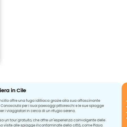
era in Cile
ncillo offre una fuga idilliaca grazie alla sua affascinante
 Conosciuta per i suoi paesaggi pittoreschi e le sue spiagge
 i viaggiatori in cerca di un rifugio sereno.
so un tour gratuito, che offre un'esperienza coinvolgente delle
no visite alle spiagge incontaminate della città, come Playa