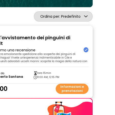
Ordina per: Predefinito
l'avvistamento dei pinguini di
t
primo una recensione
stra emozionante spedizione alla scoperta dei pinguini di
agua! Vivete un'esperienza indimenticabile in Cile e
uesti adorabili uccelli marini: scoprite la magia della natura con
1ora 15min
o da
erto Santana
11:00 AM, 12:15 PM
.00
Informazioni e
prenotazioni