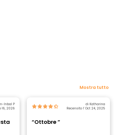
Mostra tutto
on-Inbal P
di Katharina
b 16, 2026
Recensito l’ Oct 24, 2025
asta
“Ottobre ”
“Mig