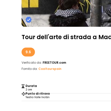
Tour dell'arte di strada a Ma
9.6
Verificato da:
FREETOUR.com
Fornito da:
Cooltourspain
Durata
2 ore
Punto di ritrovo
Teatro Valle Inclán