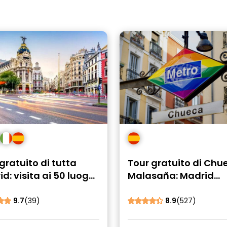
gratuito di tutta
Tour gratuito di Chu
d: visita ai 50 luoghi
Malasaña: Madrid
mportanti
alternativa
9.7
(39)
8.9
(527)