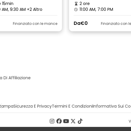
 15min
2 ore
 AM, 9:30 AM
+2 Altro
11:00 AM, 7:00 PM
Da
€0
Finanziato con le mance
Finanziato con 
Di Affiliazione
tampa
Sicurezza E Privacy
Termini E Condizioni
Informativa Sui Co
V