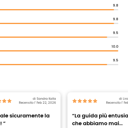
9.8
9.8
9.5
10.0
9.5
di Sandra Kalla
di Lir
Recensito l’ Feb 22, 2026
Recensito l’ Fe
ale sicuramente la
“La guida più entusi
! ”
che abbiamo mai