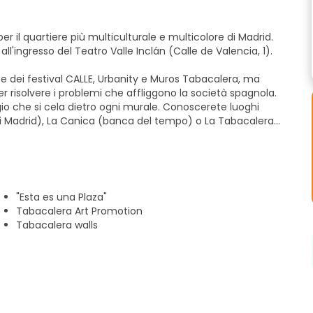
er il quartiere più multiculturale e multicolore di Madrid.
all'ingresso del Teatro Valle Inclán (Calle de Valencia, 1).
se dei festival CALLE, Urbanity e Muros Tabacalera, ma
 risolvere i problemi che affliggono la società spagnola.
ggio che si cela dietro ogni murale. Conoscerete luoghi
 di Madrid), La Canica (banca del tempo) o La Tabacalera
unità autosufficienti, create e organizzate dalla gente del
rid.
tazione della metropolitana La Latina (Plaza de la Cebada).
"Esta es una Plaza"
rsone per l'avvio di qualsiasi attività.
Tabacalera Art Promotion
Tabacalera walls