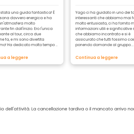
incontrato! ”
è stata una guida fantastica! È
Yago ci ha guidato in uno dei to
sona davvero energica e ha
interessanti che abbiamo mai fa
un'atmosfera molto
molto entusiasta, ci ha fornito 
 fin dall'inizio. Ero l'unica
informazioni utili e significative s
ante al tour, circa due
che abbiamo incontrato e si è
e fa, e mi sono divertita
assicurato che tutti fossimo coi
imo! Ha dedicato molto tempo a
ponendo domande al gruppo.
è adattata ai miei interessi. Si
Consigliamo vivamente questo 
 che è molto appassionata di
ua a leggere
Continua a leggere
 strada) e anche piuttosto
l tour abbiamo
cune opere di street art che
o "rimosse" o meglio ricoperte
ce. È stato affascinante vedere
esto aspetto della street art,
che sono altri a decidere se
a sarà permanente o meno. O
o tempo potrà durare. Quindi,
io dell'attività. La cancellazione tardiva o il mancato arrivo n
e pensando di partecipare al
art, fatelo. Cordiali saluti,
:)