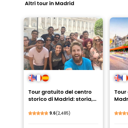
Altri tour in Madrid
Tour gratuito del centro
Tour 
storico di Madrid: storia,
Madri
curiosità e segreti
più i
9.6
(2,485)