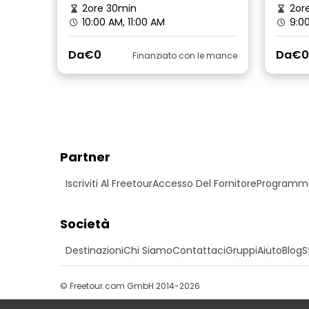
2ore 30min
2ore
10:00 AM, 11:00 AM
9:00
Da
€0
Da
€0
Finanziato con le mance
Partner
Iscriviti Al Freetour
Accesso Del Fornitore
Programma 
Società
Destinazioni
Chi Siamo
Contattaci
Gruppi
Aiuto
Blog
S
© Freetour.com GmbH 2014-2026