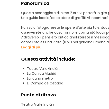
Panoramica
Questa passeggiata di circa 2 ore vi porterà in giro p
Una guida locale/cacciatore di graffiti vi incontrerà 
Non solo fotograferete le opere d'arte più talentuo
osserverete anche cosa fanno le comunità locali per
Attraverso il pensiero critico analizzerete il messa
come Esta es una Plaza (il più bel giardino urbano
(ex fabbrica di tabacco del XIX secolo). Queste com
Leggi di più
posto, vi offriranno un'idea alternativa di com'è Mad
Questa attività include:
Il tour dell'arte di strada a Madrid terminerà alla s
Teatro Valle-Inclán
Si prega di notare che è necessario un minimo di 2 pe
La Canica Madrid
La latina metro
El Campo de Cebada
Punto di ritrovo
Teatro Valle Inclán