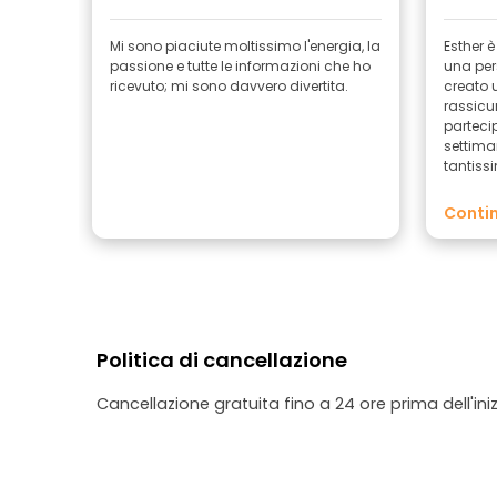
Mi sono piaciute moltissimo l'energia, la
Esther 
passione e tutte le informazioni che ho
una per
ricevuto; mi sono davvero divertita.
creato 
rassicurante
partecip
settiman
tantiss
me e si 
capisce
Contin
arte (di
aggiornata. Durante i
visto al
venivan
di verni
anche qu
ovvero 
Politica di cancellazione
un'oper
per quant
Cancellazione gratuita fino a 24 ore prima dell'iniz
se stat
tour di street 
Sandra 