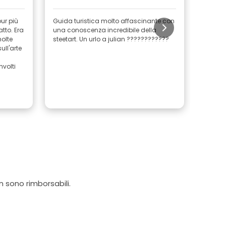
ur più
Guida turistica molto affascinante con
Yago è 
tto. Era
una conoscenza incredibile della
che abb
molte
steetart. Un urlo a julian ????????????
ho fatt
ull'arte
conosc
evident
nvolti
tutto c
ogni t
tour!
questo
Conti
on sono rimborsabili.