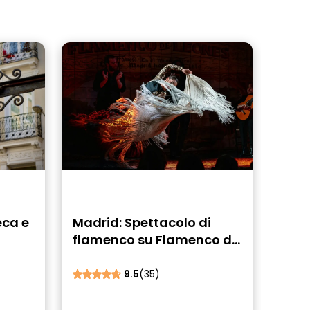
eca e
Madrid: Spettacolo di
flamenco su Flamenco de
Leones + cena
9.5
(35)