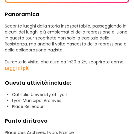
Panoramica
Scoprite luoghi dalla storia insospettabile, passeggiando in
alcuni dei luoghi più emblematici della repressione di Lione.
In questo tour scoprirete non solo la capitale della
Resistenza, ma anche il volto nascosto della repressione e
della collaborazione nazista.
Durante la visita, che dura da 1h30 a 2h, scoprirete come i
combattenti della Resistenza e gli ebrei venivano arrestati
Leggi di più
e trattati a Lione. Scoprirete dove aveva sede la Gestapo,
come operava la Milice e dove avvenivano gli interrogatori
Questa attività include:
e le deportazioni.
Catholic University of Lyon
Lungo il percorso, scoprirete figure emblematiche, sia
Lyon Municipal Archives
membri della Resistenza o responsabili della repressione,
Place Bellecour
sia testimoni anonimi, vittime o attori. Vi faremo rivivere
aneddoti specifici e talvolta poco conosciuti che vi
Punto di ritrovo
aiuteranno a capire come la guerra e l'occupazione
abbiano trasformato il volto di Lione.
Place des Archives, Lyon, France