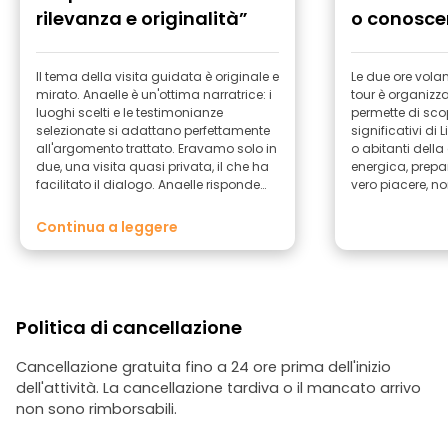
rilevanza e originalità”
o conosce
”
Il tema della visita guidata è originale e
Le due ore volano
mirato. Anaelle è un'ottima narratrice: i
tour è organizz
luoghi scelti e le testimonianze
permette di scop
selezionate si adattano perfettamente
significativi di L
all'argomento trattato. Eravamo solo in
o abitanti della città. Annaë
due, una visita quasi privata, il che ha
energica, prepa
facilitato il dialogo. Anaelle risponde
vero piacere, no
con competenza alle domande.
Continua a leggere
Politica di cancellazione
Cancellazione gratuita fino a 24 ore prima dell'inizio
dell'attività. La cancellazione tardiva o il mancato arrivo
non sono rimborsabili.