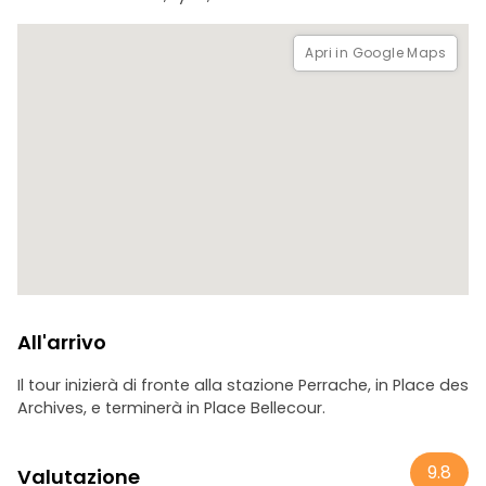
Questa passeggiata vi permetterà di riscoprire la città e di
chiedervi: dietro quale facciata, in quale cortile, in quale
Apri in Google Maps
piazza, si nasconde un ricordo, una traccia di chi ha avuto
la sfortuna di cadere e il coraggio di resistere.
All'arrivo
Il tour inizierà di fronte alla stazione Perrache, in Place des
Archives, e terminerà in Place Bellecour.
9.8
Valutazione