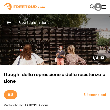
Free tours in Lione
1
/4
I luoghi della repressione e della resistenza a
Lione
9.8
5 Recensioni
Verificato da:
FREETOUR.com