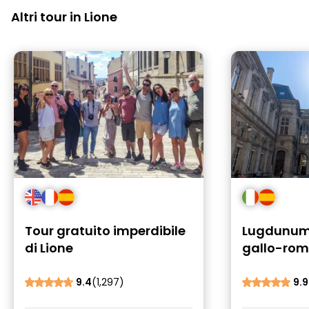
Altri tour in Lione
Tour gratuito imperdibile
Lugdunum:
di Lione
gallo-rom
cosmopoli
Tour di Li
9.4
(1,297)
9.9