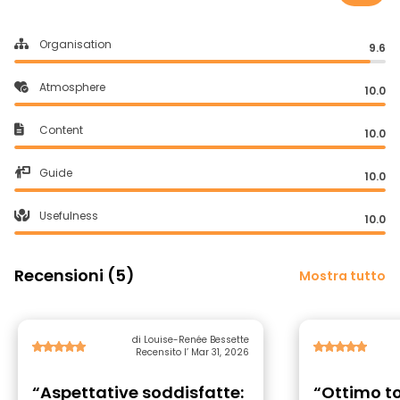
Organisation
9.6
Atmosphere
10.0
Content
10.0
Guide
10.0
Usefulness
10.0
Recensioni (5)
Mostra tutto
di Louise-Renée Bessette
Recensito l’ Mar 31, 2026
“Aspettative soddisfatte:
“Ottimo to