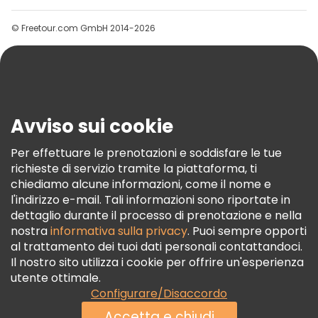
Gruppi
© Freetour.com GmbH 2014-2026
Aiuto
Blog
Stampa
Sicurezza E Privacy
Avviso sui cookie
Termini E Condizioni
Informativa Sui Cookie
Per effettuare le prenotazioni e soddisfare le tue
richieste di servizio tramite la piattaforma, ti
Freetour Premi
chiediamo alcune informazioni, come il nome e
Programma Di Fidelizzazione
l'indirizzo e-mail. Tali informazioni sono riportate in
dettaglio durante il processo di prenotazione e nella
nostra
informativa sulla privacy
. Puoi sempre opporti
al trattamento dei tuoi dati personali contattandoci.
Il nostro sito utilizza i cookie per offrire un'esperienza
utente ottimale.
Configurare/Disaccordo
Accetta e chiudi