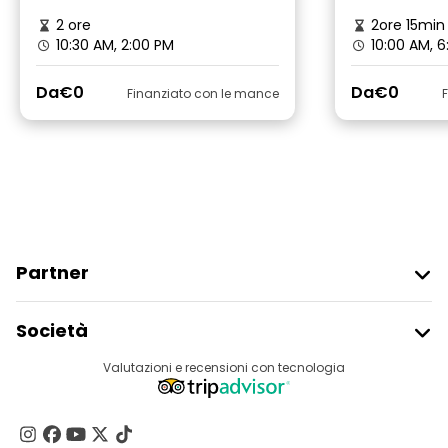
2 ore
2ore 15min
10:30 AM, 2:00 PM
10:00 AM, 6
Da
€0
Da
€0
Finanziato con le mance
Partner
Iscriviti Al Freetour
Società
Accesso Del Fornitore
Destinazioni
Valutazioni e recensioni con tecnologia
Programma Di Affiliazione
Chi Siamo
Contattaci