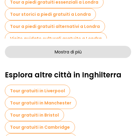
Tour a piedi gratuiti essenziali a Londra
Tour storici a piedi gratuiti a Londra
Tour a piedi gratuiti alternativi a Londra
Visite guidate culturali gratuite a Londra
Tour a piedi senza arte a Londra
Mostra di più
Tour a piedi gratuiti per famiglie a Londra
Esplora altre città in Inghilterra
Pub Crawl tour a Londra
Attività sportive a Londra
Tour gratuiti in Liverpool
Visite autoguidate in Londra
Tour gratuiti in Manchester
Giochi di fuga in Londra
Tour gratuiti in Bristol
Visite gratuite alla guerra in Londra
Tour gratuiti in Cambridge
Crociere in Londra