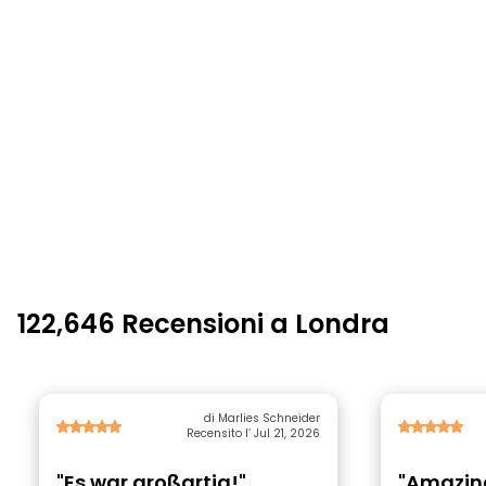
122,646 Recensioni a Londra
di Marlies Schneider
Recensito l’ Jul 21, 2026
"Es war großartig!"
"Amazin