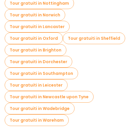
Tour gratuiti in Nottingham
Visite gratuite alle leggende e al mistero in Londra
Tour gratuiti in Norwich
Musei in Londra
Tour gratuiti in Lancaster
Tour gratuiti dei graffiti in Londra
Tour gratuiti in Oxford
Tour gratuiti in Sheffield
Tour per piccoli gruppi in Londra
Tour gratuiti in Brighton
Visite al mercato in Londra
Tour gratuiti in Dorchester
Tour gratuiti di Harry Potter a Londra
Tour gratuiti in Southampton
Tour di degustazione locali in Londra
Tour gratuiti in Leicester
Tour di Natale in Londra
Tour gratuiti in Newcastle upon Tyne
Gite giornaliere gratuite a Londra
Tour gratuiti in Wadebridge
Passeggiate notturne gratuite a Londra
Tour gratuiti in Wareham
Tour in bicicletta a Londra