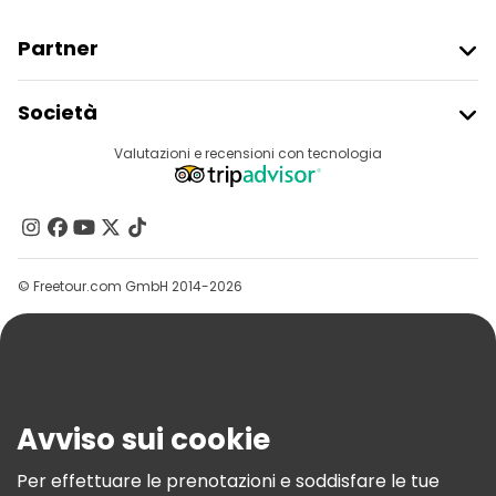
Tour gastronomici a Londra
Partner
Tour gratuiti nelle vicinanze Buckingham Palace
Iscriviti Al Freetour
Società
Tour gratuiti nelle vicinanze Tower of London
Accesso Del Fornitore
Destinazioni
Valutazioni e recensioni con tecnologia
Programma Di Affiliazione
Tour gratuiti nelle vicinanze Westminster Abbey
Chi Siamo
Contattaci
Gruppi
© Freetour.com GmbH 2014-2026
Aiuto
Blog
Stampa
Sicurezza E Privacy
Avviso sui cookie
Termini E Condizioni
Informativa Sui Cookie
Per effettuare le prenotazioni e soddisfare le tue