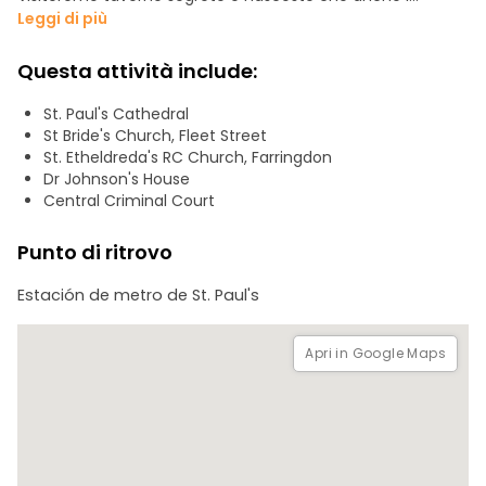
londinesi di lunga data non conoscono. Vagheremo per le
Leggi di più
strade acciottolate fino ai pub ricostruiti dalle ceneri del
Grande Incendio, dove un tempo regnavano le leggende
Questa attività include:
letterarie. Per una pinta, entreremo in un grande palazzo
vittoriano del gin, pieno di scandali e spettacoli. E
St. Paul's Cathedral
visiteremo le locande del XVII secolo, erette sulle rovine
St Bride's Church, Fleet Street
dell'antica Cattedrale di St Paul.
St. Etheldreda's RC Church, Farringdon
Dr Johnson's House
Ad ogni pinta di birra, assisterete a una storia: apparizioni di
Central Criminal Court
fantasmi, duelli al buio e tunnel nascosti del passato della
città. Unitevi a noi per una serata all'insegna del mistero,
Punto di ritrovo
della storia e della birra artigianale di qualità: prenotate
subito e scoprite i segreti di Londra!
Estación de metro de St. Paul's
(Si prega di notare che le bevande non sono incluse nel
tour).
Apri in Google Maps