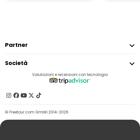
Partner
Iscriviti Al Freetour
Società
Accesso Del Fornitore
Destinazioni
Valutazioni e recensioni con tecnologia
Programma Di Affiliazione
Chi Siamo
Contattaci
Gruppi
© Freetour.com GmbH 2014-2026
Aiuto
Blog
Stampa