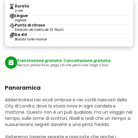
Durata
2 ore
Lingue
Inglese
Punto di ritrovo
Estación de metro de St. Paul's
Da €0
Basato sulle mance
Prenotazione gratuita. Cancellazione gratuita.
Nessun prezzo fisso: paga ciò che pensi che valga il tour.
Panoramica
Addentratevi nei vicoli ombrosi e nei cortili nascosti della
City di Londra, dove la storia rivive in ogni candela e
mattone. Questo non è un pub qualsiasi, ma un viaggio nel
tempo, sulle orme di scrittori, ribelli e reali che un tempo si
sussurravano segreti davanti a una pinta fredda.
Visiteremo taverne segrete e nascoste che anche i