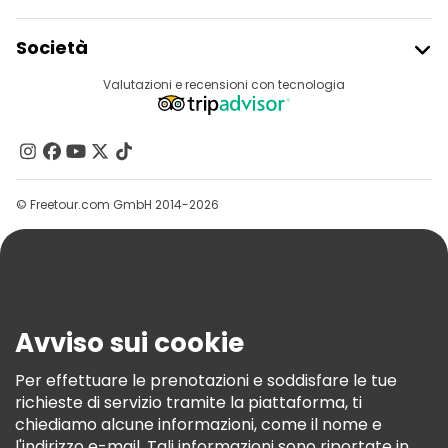
Iscriviti Al Freetour
Società
Accesso Del Fornitore
Destinazioni
Valutazioni e recensioni con tecnologia
Programma Di Affiliazione
Chi Siamo
Contattaci
Gruppi
© Freetour.com GmbH 2014-2026
Aiuto
Blog
Stampa
Sicurezza E Privacy
Avviso sui cookie
Termini E Condizioni
Informativa Sui Cookie
Per effettuare le prenotazioni e soddisfare le tue
richieste di servizio tramite la piattaforma, ti
Freetour Premi
chiediamo alcune informazioni, come il nome e
Programma Di Fidelizzazione
l'indirizzo e-mail. Tali informazioni sono riportate in