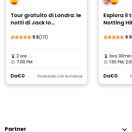
Tour gratuito di Londra: le
Esplora il 
notti di Jack lo
Notting Hil
Squartatore
film alla r
9.5
(171)
9.9
2 ore
1ora 30min
7:00 PM
1:30 PM, 2:
Da
€0
Da
€0
Finanziato con le mance
Partner