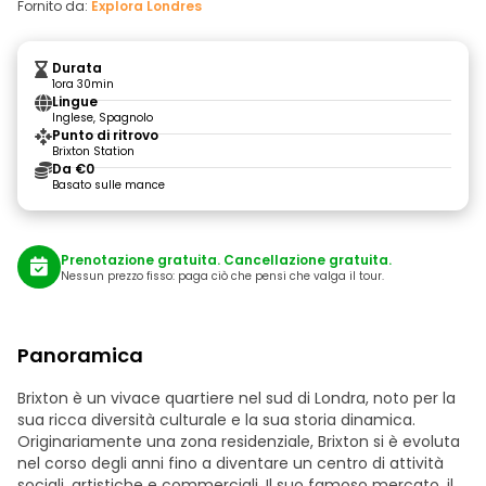
Fornito da:
Explora Londres
Durata
1ora 30min
Lingue
Inglese, Spagnolo
Punto di ritrovo
Brixton Station
Da €0
Basato sulle mance
Prenotazione gratuita. Cancellazione gratuita.
Nessun prezzo fisso: paga ciò che pensi che valga il tour.
Panoramica
Brixton è un vivace quartiere nel sud di Londra, noto per la
sua ricca diversità culturale e la sua storia dinamica.
Originariamente una zona residenziale, Brixton si è evoluta
nel corso degli anni fino a diventare un centro di attività
sociali, artistiche e commerciali. Il suo famoso mercato, il