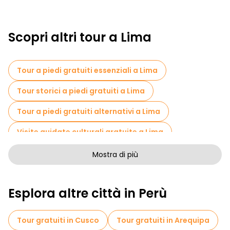
Scopri altri tour a Lima
Tour a piedi gratuiti essenziali a Lima
Tour storici a piedi gratuiti a Lima
Tour a piedi gratuiti alternativi a Lima
Visite guidate culturali gratuite a Lima
Tour a piedi senza arte a Lima
Mostra di più
Tour a piedi gratuiti per famiglie a Lima
Esplora altre città in Perù
Attività sportive a Lima
Tour fotografici in Lima
Musei in Lima
Tour gratuiti in Cusco
Tour gratuiti in Arequipa