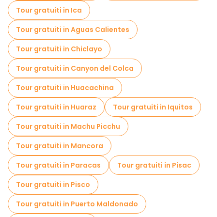
Visita gratuita del centro storico Lima
Tour gratuiti in Ica
Visite al mercato in Lima
Tour gratuiti in Aguas Calientes
Tour di degustazione locali in Lima
Tour gratuiti in Chiclayo
Gite giornaliere gratuite a Lima
Tour gratuiti in Canyon del Colca
Tour in bicicletta a Lima
Tour gratuiti in Huacachina
Tour gastronomici a Lima
Tour gratuiti in Huaraz
Tour gratuiti in Iquitos
Tour gratuiti nelle vicinanze Lima Main Square
Tour gratuiti in Machu Picchu
Tour gratuiti nelle vicinanze Cathedral of Lima
Tour gratuiti in Mancora
Tour gratuiti nelle vicinanze Iglesia de La Merced
Tour gratuiti in Paracas
Tour gratuiti in Pisac
Tour gratuiti in Pisco
Tour gratuiti in Puerto Maldonado