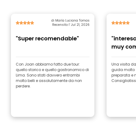
di María Luciana Tomas
Recensito l’ Jul 21, 2026
"Super recomendable"
"interes
muy com
Con Joan abbiamo fatto due tour:
Una visita da
quello storico e quello gastronomico di
guida molto 
Lima. Sono stati davvero entrambi
preparata e m
molto belli e assolutamente da non
Consigliatiss
perdere.