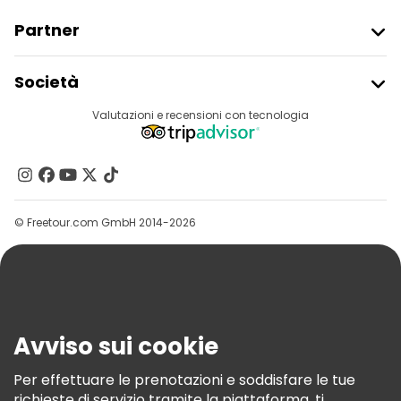
Partner
Iscriviti Al Freetour
Società
Accesso Del Fornitore
Destinazioni
Valutazioni e recensioni con tecnologia
Programma Di Affiliazione
Chi Siamo
Contattaci
Gruppi
© Freetour.com GmbH 2014-2026
Aiuto
Blog
Stampa
Sicurezza E Privacy
Avviso sui cookie
Termini E Condizioni
Informativa Sui Cookie
Per effettuare le prenotazioni e soddisfare le tue
richieste di servizio tramite la piattaforma, ti